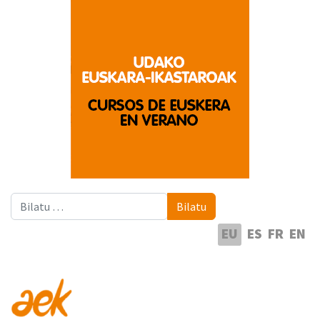
Bilatu
Bilatu
Hautatu hizkuntza
EU
ES
FR
EN