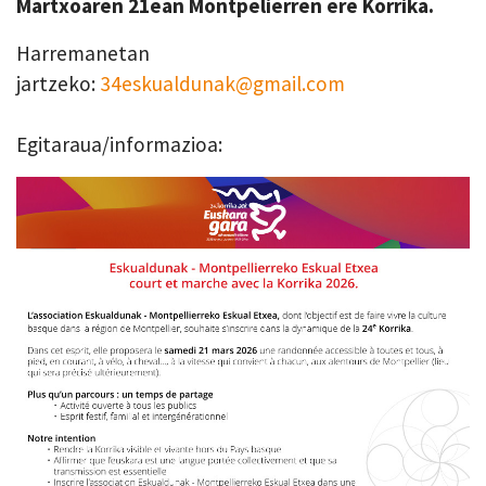
Martxoaren 21ean Montpelierren ere Korrika.
Harremanetan
jartzeko:
34eskualdunak@gmail.com
Egitaraua/informazioa: