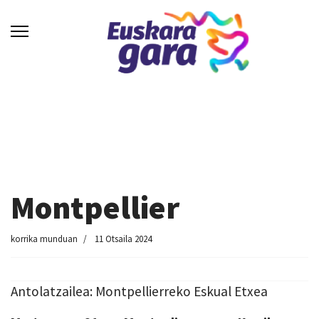
Montpellier
korrika munduan
11 Otsaila 2024
Antolatzailea: Montpellierreko Eskual Etxea