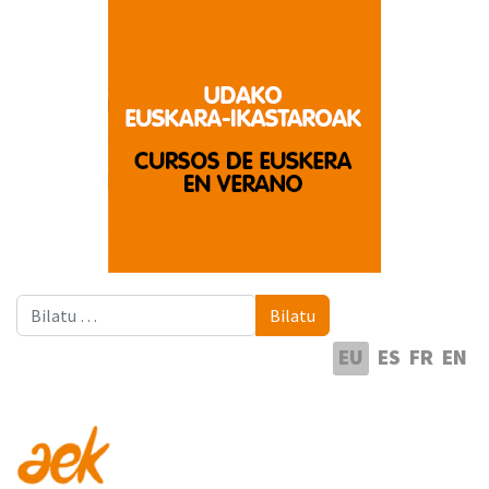
Bilatu
Bilatu
Hautatu hizkuntza
EU
ES
FR
EN