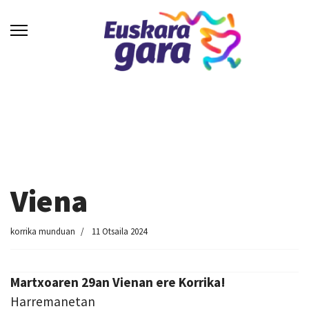
Viena
korrika munduan
11 Otsaila 2024
Martxoaren 29an Vienan ere Korrika!
Harremanetan