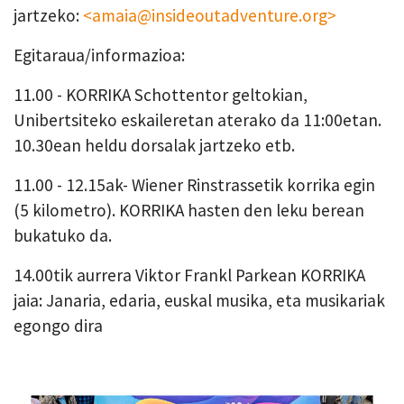
jartzeko:
<amaia@insideoutadventure.org>
Egitaraua/informazioa:
11.00 - KORRIKA Schottentor geltokian,
Unibertsiteko eskaileretan aterako da 11:00etan.
10.30ean heldu dorsalak jartzeko etb.
11.00 - 12.15ak- Wiener Rinstrassetik korrika egin
(5 kilometro). KORRIKA hasten den leku berean
bukatuko da.
14.00tik aurrera Viktor Frankl Parkean KORRIKA
jaia: Janaria, edaria, euskal musika, eta musikariak
egongo dira