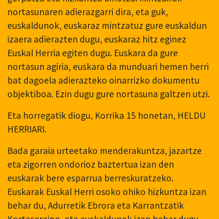
nortasunaren adierazgarri dira, eta guk,
euskaldunok, euskaraz mintzatuz gure euskaldun
izaera adierazten dugu, euskaraz hitz eginez
Euskal Herria egiten dugu. Euskara da gure
nortasun agiria, euskara da munduari hemen herri
bat dagoela adierazteko oinarrizko dokumentu
objektiboa. Ezin dugu gure nortasuna galtzen utzi.
Eta horregatik diogu, Korrika 15 honetan, HELDU
HERRIARI.
Bada garaia urteetako menderakuntza, jazartze
eta zigorren ondorioz baztertua izan den
euskarak bere esparrua berreskuratzeko.
Euskarak Euskal Herri osoko ohiko hizkuntza izan
behar du, Adurretik Ebrora eta Karrantzatik
Korteseraino, eta euskaldunok izan behar dugu