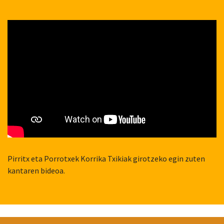
Pirritx eta Porrotxek Korrika Txikiak girotzeko egin zuten
kantaren bideoa.