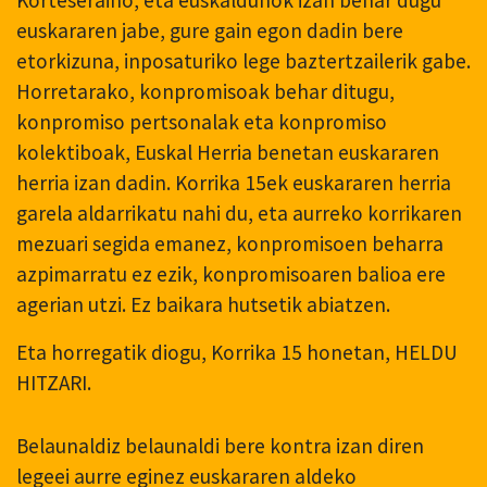
euskararen jabe, gure gain egon dadin bere
etorkizuna, inposaturiko lege baztertzailerik gabe.
Horretarako, konpromisoak behar ditugu,
konpromiso pertsonalak eta konpromiso
kolektiboak, Euskal Herria benetan euskararen
herria izan dadin. Korrika 15ek euskararen herria
garela aldarrikatu nahi du, eta aurreko korrikaren
mezuari segida emanez, konpromisoen beharra
azpimarratu ez ezik, konpromisoaren balioa ere
agerian utzi. Ez baikara hutsetik abiatzen.
Eta horregatik diogu, Korrika 15 honetan, HELDU
HITZARI.
Belaunaldiz belaunaldi bere kontra izan diren
legeei aurre eginez euskararen aldeko