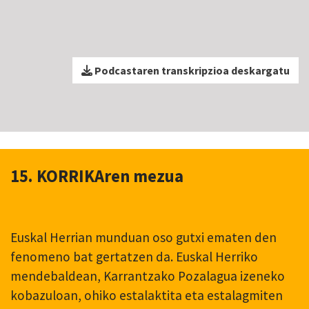
Podcastaren transkripzioa deskargatu
15. KORRIKAren mezua
Euskal Herrian munduan oso gutxi ematen den
fenomeno bat gertatzen da. Euskal Herriko
mendebaldean, Karrantzako Pozalagua izeneko
kobazuloan, ohiko estalaktita eta estalagmiten