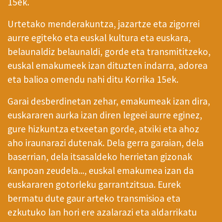
15ek.
Urtetako menderakuntza, jazartze eta zigorrei
aurre egiteko eta euskal kultura eta euskara,
belaunaldiz belaunaldi, gorde eta transmititzeko,
euskal emakumeek izan dituzten indarra, adorea
eta balioa omendu nahi ditu Korrika 15ek.
Garai desberdinetan zehar, emakumeak izan dira,
euskararen aurka izan diren legeei aurre eginez,
gure hizkuntza etxeetan gorde, atxiki eta ahoz
aho iraunarazi dutenak. Dela gerra garaian, dela
baserrian, dela itsasaldeko herrietan gizonak
kanpoan zeudela..., euskal emakumea izan da
euskararen gotorleku garrantzitsua. Eurek
bermatu dute gaur arteko transmisioa eta
ezkutuko lan hori ere azalarazi eta aldarrikatu