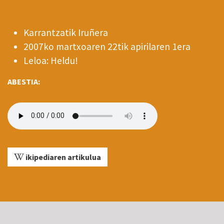
Karrantzatik Iruñera
2007ko martxoaren 22tik apirilaren 1era
Leloa: Heldu!
ABESTIA:
ikipediaren artikulua