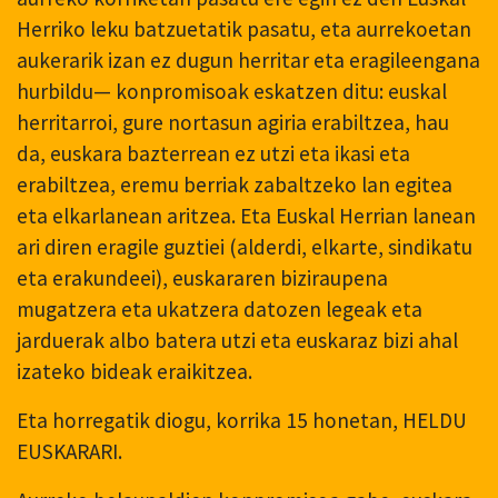
Herriko leku batzuetatik pasatu, eta aurrekoetan
aukerarik izan ez dugun herritar eta eragileengana
hurbildu— konpromisoak eskatzen ditu: euskal
herritarroi, gure nortasun agiria erabiltzea, hau
da, euskara bazterrean ez utzi eta ikasi eta
erabiltzea, eremu berriak zabaltzeko lan egitea
eta elkarlanean aritzea. Eta Euskal Herrian lanean
ari diren eragile guztiei (alderdi, elkarte, sindikatu
eta erakundeei), euskararen biziraupena
mugatzera eta ukatzera datozen legeak eta
jarduerak albo batera utzi eta euskaraz bizi ahal
izateko bideak eraikitzea.
Eta horregatik diogu, korrika 15 honetan, HELDU
EUSKARARI.