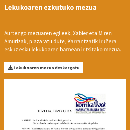
Lekukoaren ezkutuko mezua
Aurtengo mezuaren egileek, Xabier eta Miren
Amurizak, plazaratu dute, Karrantzatik Iruñera
eskuz esku lekukoaren barnean iritsitako mezua.
Lekukoaren mezua deskargatu