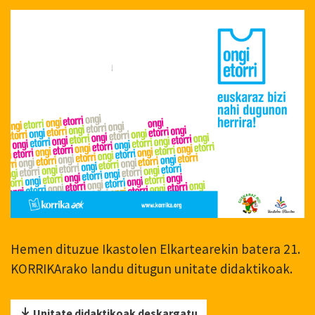
Hemen dituzue Ikastolen Elkartearekin batera 21.
KORRIKArako landu ditugun unitate didaktikoak.
Unitate didaktikoak deskargatu