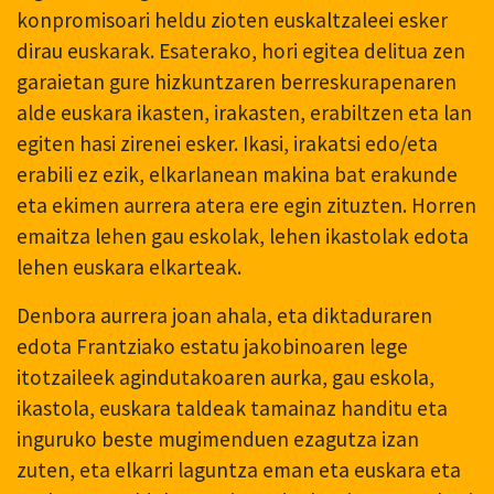
konpromisoari heldu zioten euskaltzaleei esker
dirau euskarak. Esaterako, hori egitea delitua zen
garaietan gure hizkuntzaren berreskurapenaren
alde euskara ikasten, irakasten, erabiltzen eta lan
egiten hasi zirenei esker. Ikasi, irakatsi edo/eta
erabili ez ezik, elkarlanean makina bat erakunde
eta ekimen aurrera atera ere egin zituzten. Horren
emaitza lehen gau eskolak, lehen ikastolak edota
lehen euskara elkarteak.
Denbora aurrera joan ahala, eta diktaduraren
edota Frantziako estatu jakobinoaren lege
itotzaileek agindutakoaren aurka, gau eskola,
ikastola, euskara taldeak tamainaz handitu eta
inguruko beste mugimenduen ezagutza izan
zuten, eta elkarri laguntza eman eta euskara eta