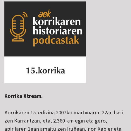
Korrika Xtream.
Korrikaren 15. edizioa 2007ko martxoaren 22an hasi
zen Karrantzan, eta, 2.360 km egin eta gero,
apirilaren 1ean amaitu zen Iruñean, non Xabier eta