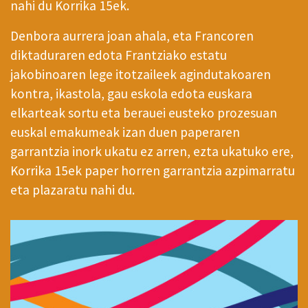
nahi du Korrika 15ek.
Denbora aurrera joan ahala, eta Francoren
diktaduraren edota Frantziako estatu
jakobinoaren lege itotzaileek agindutakoaren
kontra, ikastola, gau eskola edota euskara
elkarteak sortu eta berauei eusteko prozesuan
euskal emakumeak izan duen paperaren
garrantzia inork ukatu ez arren, ezta ukatuko ere,
Korrika 15ek paper horren garrantzia azpimarratu
eta plazaratu nahi du.