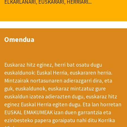
ELKARLANARI, EUSKARARI, HERRIARI...
Omendua
Euskaraz hitz eginez, herri bat osatu dugu
euskaldunok: Euskal Herria, euskararen herria.
Mintzairak nortasunaren adierazgarri dira, eta
guk, euskaldunok, euskaraz mintzatuz gure
euskaldun izatea adierazten dugu, euskaraz hitz
eginez Euskal Herria egiten dugu. Eta lan horretan
EUSKAL EMAKUMEAK izan duen garrantzia eta
ezinbesteko papera goraipatu nahi ditu Korrika