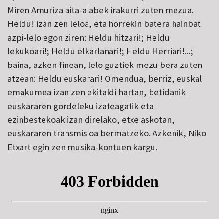
Miren Amuriza aita-alabek irakurri zuten mezua.
Heldu! izan zen leloa, eta horrekin batera hainbat
azpi-lelo egon ziren: Heldu hitzari!; Heldu
lekukoari!; Heldu elkarlanari!; Heldu Herriari!...;
baina, azken finean, lelo guztiek mezu bera zuten
atzean: Heldu euskarari! Omendua, berriz, euskal
emakumea izan zen ekitaldi hartan, betidanik
euskararen gordeleku izateagatik eta
ezinbestekoak izan direlako, etxe askotan,
euskararen transmisioa bermatzeko. Azkenik, Niko
Etxart egin zen musika-kontuen kargu.