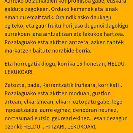
Aurreko belaunaldien konpromisoa gabe, euskara
galduta zegokeen. Orduko kemenak eta lanak
eman du emaitzarik. Oraindik asko daukagu
egiteko, eta gaur fruitu hori jaso dugunoi dagokigu
aurrekoen lana aintzat izan eta lekukoa hartzea.
Pozalaguako estalaktiten antzera, azken tantek
markatzen baitute norabide berria.
Eta horregatik diogu, korrika 15 honetan, HELDU
LEKUKOARI.
Zatozte, bada, Karrantzatik Iruñeara, korrika!!!.
Pozalaguako estalaktiten moduan, guztion
artean, elkarlanean, elkarri oztopatu gabe, lege
inposatzaileei aurre eginez, denboran iraunez,
nortasunari eutsiz, geureari ekinez... esan dezagun
ozenki: HELDU... HITZARI, LEKUKOARI,