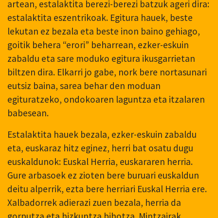
artean, estalaktita berezi-berezi batzuk ageri dira:
estalaktita eszentrikoak. Egitura hauek, beste
lekutan ez bezala eta beste inon baino gehiago,
goitik behera “erori” beharrean, ezker-eskuin
zabaldu eta sare moduko egitura ikusgarrietan
biltzen dira. Elkarri jo gabe, nork bere nortasunari
eutsiz baina, sarea behar den moduan
egituratzeko, ondokoaren laguntza eta itzalaren
babesean.
Estalaktita hauek bezala, ezker-eskuin zabaldu
eta, euskaraz hitz eginez, herri bat osatu dugu
euskaldunok: Euskal Herria, euskararen herria.
Gure arbasoek ez zioten bere buruari euskaldun
deitu alperrik, ezta bere herriari Euskal Herria ere.
Xalbadorrek adierazi zuen bezala, herria da
gorputza eta hizkuntza bihotza. Mintzairak