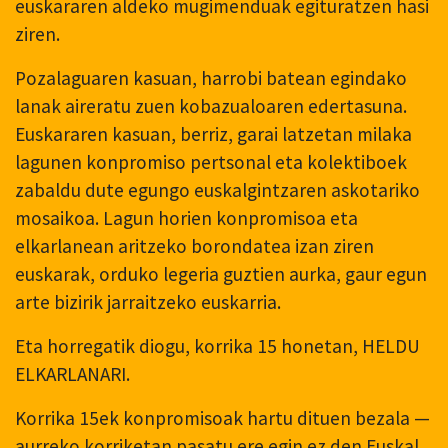
euskararen aldeko mugimenduak egituratzen hasi
ziren.
Pozalaguaren kasuan, harrobi batean egindako
lanak aireratu zuen kobazualoaren edertasuna.
Euskararen kasuan, berriz, garai latzetan milaka
lagunen konpromiso pertsonal eta kolektiboek
zabaldu dute egungo euskalgintzaren askotariko
mosaikoa. Lagun horien konpromisoa eta
elkarlanean aritzeko borondatea izan ziren
euskarak, orduko legeria guztien aurka, gaur egun
arte bizirik jarraitzeko euskarria.
Eta horregatik diogu, korrika 15 honetan, HELDU
ELKARLANARI.
Korrika 15ek konpromisoak hartu dituen bezala —
aurreko korriketan pasatu ere egin ez den Euskal