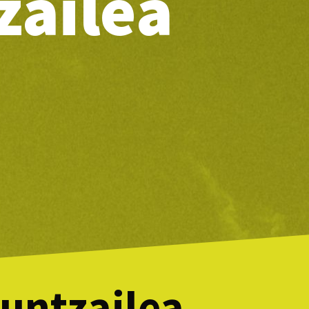
zailea
untzailea