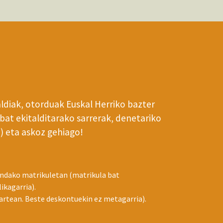
ldiak, otorduak Euskal Herriko bazter
bat ekitalditarako sarrerak, denetariko
) eta askoz gehiago!
indako matrikuletan (matrikula bat
ikagarria).
rtean. Beste deskontuekin ez metagarria).