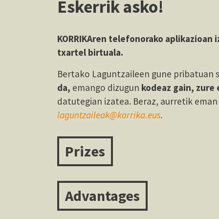
Eskerrik asko!
K
ORRIKAren telefonorako aplikazioan i
txartel birtuala.
Bertako Laguntzaileen gune pribatuan 
da,
emango dizugun
kodeaz gain,
zure 
datutegian izatea. Beraz, aurretik eman 
laguntzaileak@korrika.eus
.
Prizes
Advantages