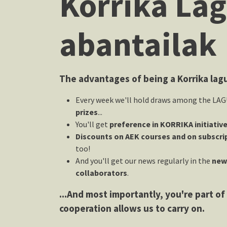
Korrika Lag
abantailak
The advantages of being a Korrika lag
Every week we'll hold draws among the LAG
prizes
...
You'll get
preference in KORRIKA initiativ
Discounts on AEK courses and on subscri
too!
And you'll get our news regularly in the
new
collaborators
.
...And most importantly, you're part o
cooperation allows us to carry on.