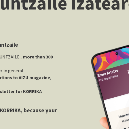
untzaile izatea
untzaile
UNTZAILE...
more than 300
es
in general.
ptions to AIZU magazine
,
sletter for KORRIKA
f KORRIKA, because your