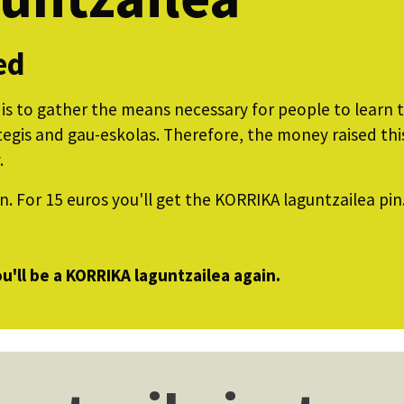
ed
s to gather the means necessary for people to learn t
is and gau-eskolas. Therefore, the money raised this
.
in. For 15 euros you'll get the KORRIKA laguntzailea pin
ou'll be a KORRIKA laguntzailea again.