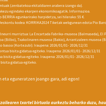
ntuak (zenbatekoa ekitaldiaren arabera izango da).
zakezu egindako ekarpen ekonomikoagatik.
Informazioa
.
BERRIA egunkarirako harpidetza, sei hilerako: 55 €.
Deskontu kodea: KORRIKA2024 Tiketak webgunean edota Pio Baroja
neurri murriztua: La Encartada Fabrika-museoa (Balmaseda), El 
eoa (Bilbo), Txakolinaren museoa (Bakio), Arrantzaleen museoa (
basoa (Kortezubi). Iraupena: 2026/01/01- 2026/12/31
tua bisita gidatua egiteko. Iraupena: 2026/01/01- 2026/12/31
 bisita gidatua egiteko. Iraupena: 2026/01/01- 2026/12/31
isita gidatua egiteko.
n eta eguneratzen joango gara, adi egon!
ilearen txartel birtuala aurkeztu beharko duzu, hau