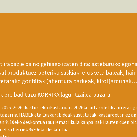
 irabazle baino gehiago izaten dira: asteburuko egona
al produktuez beteriko saskiak, erosketa baleak, hain
eretarako gonbitak (abentura parkeak, kirol jardunak…
k ere badituzu KORRIKA laguntzailea bazara:
2025-2026 ikasturteko ikastaroan, 2026ko urtarriletik aurrera eg
tagarria. HABEk eta Euskarabideak sustatutak ikastaroetan ez apl
an %10eko deskontua (aurrematrikula kanpainak irauten duen bita
pidetza berriek %30eko deskontua.
ntua.