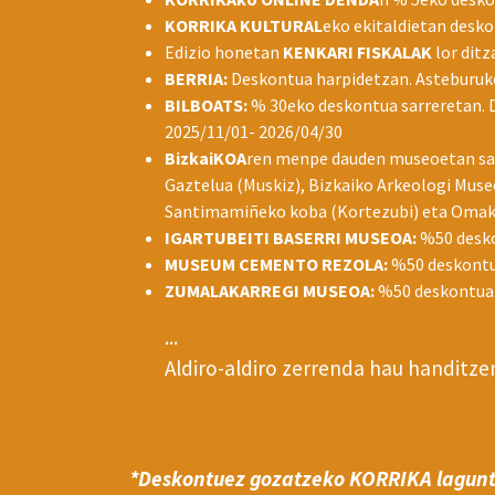
KORRIKA KULTURAL
eko ekitaldietan desko
Edizio honetan
KENKARI FISKALAK
lor dit
BERRIA:
Deskontua harpidetzan. Asteburuko 
BILBOATS:
% 30eko deskontua sarreretan. 
2025/11/01- 2026/04/30
BizkaiKOA
ren menpe dauden museoetan sal
Gaztelua (Muskiz), Bizkaiko Arkeologi Mus
Santimamiñeko koba (Kortezubi) eta Omako 
IGARTUBEITI BASERRI MUSEOA:
%50 deskon
MUSEUM CEMENTO REZOLA:
%50 deskontua
ZUMALAKARREGI MUSEOA:
%50 deskontua b
...
Aldiro-aldiro zerrenda hau handitze
*Deskontuez gozatzeko KORRIKA laguntza