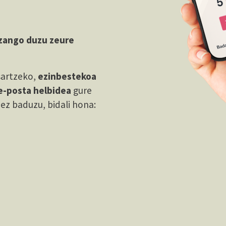
zango duzu z
eu
re
sartzeko,
ezinbestekoa
e-posta helbidea
gure
ez baduzu, bidali hona: