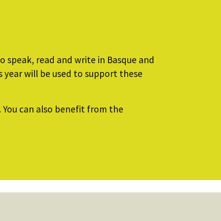
o speak, read and write in Basque and
 year will be used to support these
. You can also benefit from the