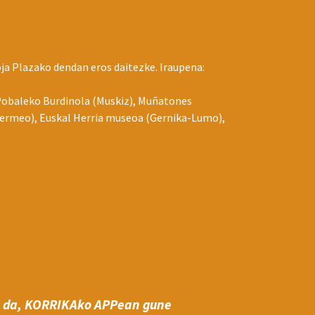
 Plazako dendan eros daitezke. Iraupena:
Pobaleko Burdinola (Muskiz), Muñatones
Bermeo), Euskal Herria museoa (Gernika-Lumo),
 da,
KORRIKAko APPean gune