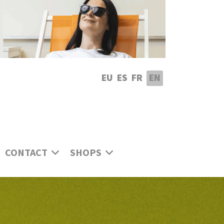
lect your language
EU
ES
FR
EN
CONTACT
SHOPS