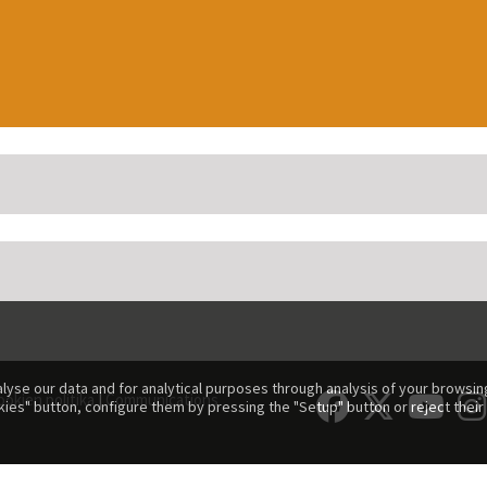
lyse our data and for analytical purposes through analysis of your browsing
ookien politika
|
Communications
kies" button, configure them by pressing the "Setup" button or reject their 