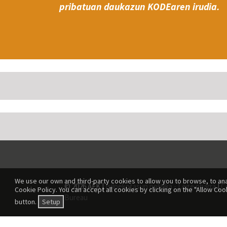
pribatuan daukazun KODEaren irudia.
We use our own and third-party cookies to allow you to browse, to ana
© 2026 AEK |
Isilpekotasun politika - Lege oharra
|
C
Cookie Policy. You can accept all cookies by clicking on the "Allow Coo
Bureau
button.
Setup