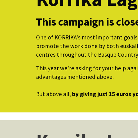
This campaign is clos
One of KORRIKA's most important goals i
promote the work done by both euskalteg
centres throughout the Basque Country
This year we're asking for your help aga
advantages mentioned above.
But above all,
by giving just 15 euros y