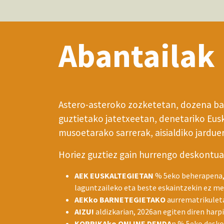
Abantailak
Astero-asteroko zozketetan, dozena bat
guztietako jatetxeetan, denetariko Eusk
musoetarako sarrerak, aisialdiko jardu
Horiez guztiez gain hurrengo deskontua
AEK EUSKALTEGIETAN
% 5eko beherapena, 
laguntzaileko eta beste eskaintzekin ez me
AEKko BARNETEGIETAKO
aurrematrikulet
AIZU!
aldizkarian, 2026an egiten diren har
KORRIKAko ONLINE DENDA
n % 5eko desko