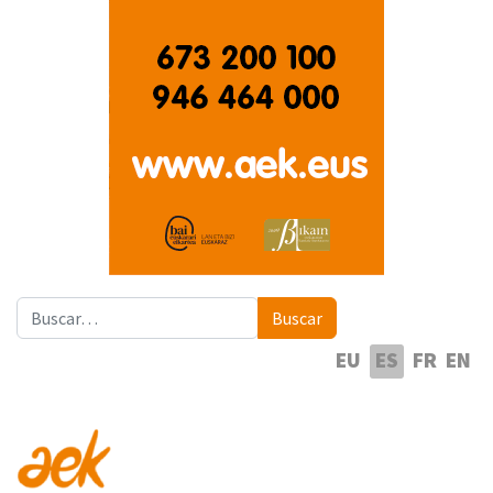
Buscar
Buscar
Seleccione su idioma
EU
ES
FR
EN