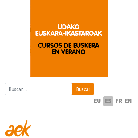
Buscar
Buscar
Seleccione su idioma
EU
ES
FR
EN