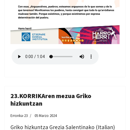
23.KORRIKAren mezua Griko
hizkuntzan
Erronka-23
05 Marzo 2024
Griko hizkuntza Grezia Salentinako (Italian)