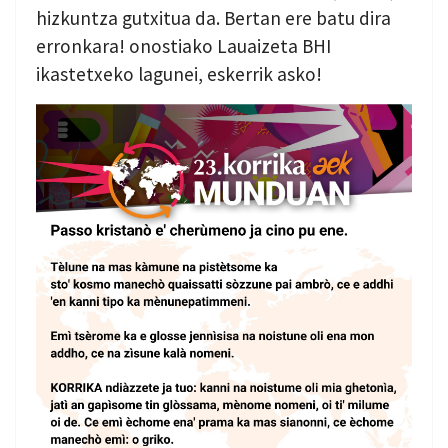
hizkuntza gutxitua da. Bertan ere batu dira
erronkara! onostiako Lauaizeta BHI
ikastetxeko lagunei, eskerrik asko!