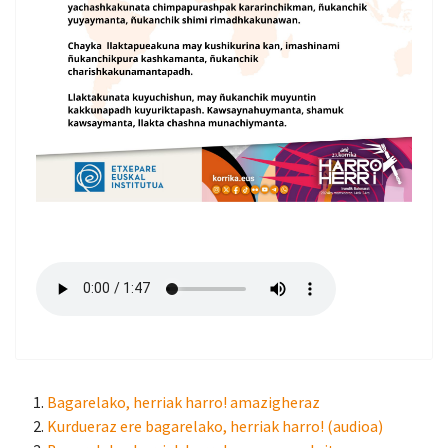
Bagarelako, herriak harro! amazigheraz
Kurdueraz ere bagarelako, herriak harro! (audioa)