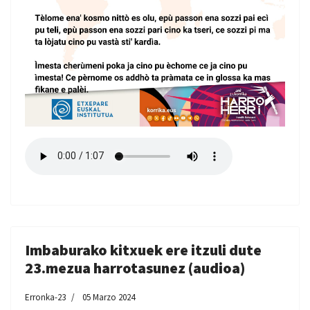
Imbaburako kitxuek ere itzuli dute
23.mezua harrotasunez (audioa)
Erronka-23
05 Marzo 2024