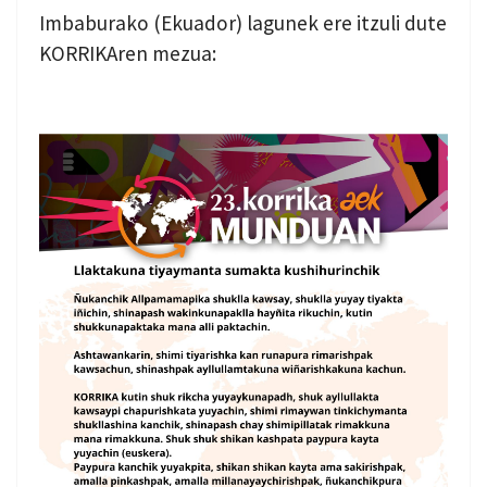
Imbaburako (Ekuador) lagunek ere itzuli dute
KORRIKAren mezua: