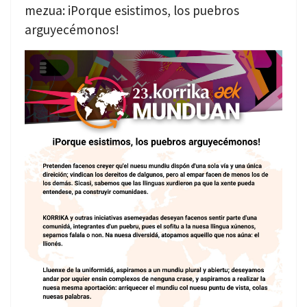
mezua: iPorque esistimos, los puebros
arguyecémonos!