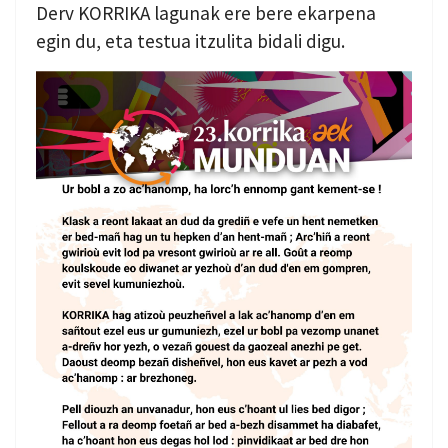
Derv KORRIKA lagunak ere bere ekarpena
egin du, eta testua itzulita bidali digu.