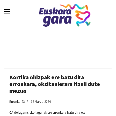
Korrika Ahizpak ere batu dira
erronkara, okzitanierara itzuli dute
mezua
Erronka-23
12 Marzo 2024
CA de Ligams-eko lagunak ere erronkara batu dira eta