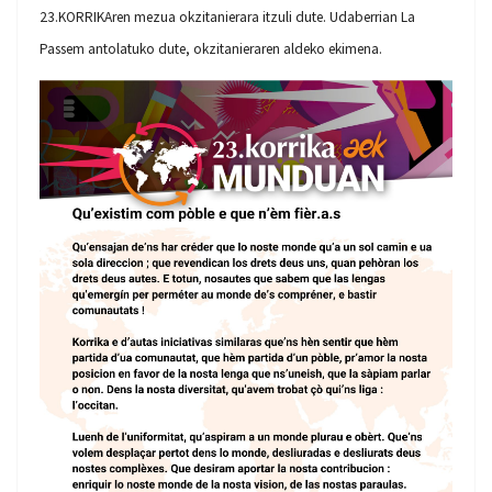
23.KORRIKAren mezua okzitanierara itzuli dute. Udaberrian La
Passem antolatuko dute, okzitanieraren aldeko ekimena.