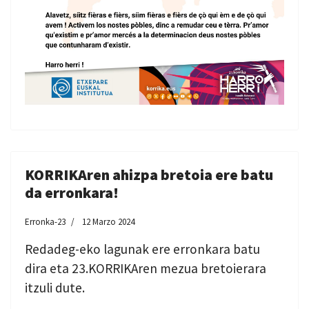
KORRIKAren ahizpa bretoia ere batu
da erronkara!
Erronka-23
12 Marzo 2024
Redadeg-eko lagunak ere erronkara batu
dira eta 23.KORRIKAren mezua bretoierara
itzuli dute.