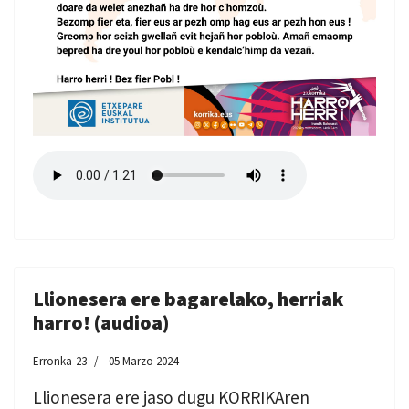
Llionesera ere bagarelako, herriak
harro! (audioa)
Erronka-23
05 Marzo 2024
Llionesera ere jaso dugu KORRIKAren