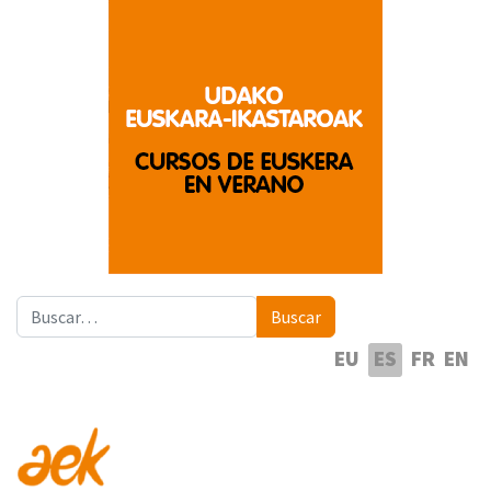
Buscar
Buscar
Seleccione su idioma
EU
ES
FR
EN