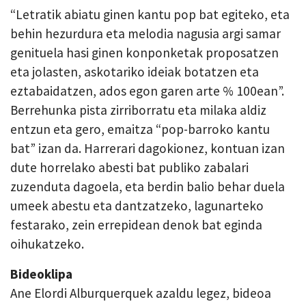
“Letratik abiatu ginen kantu pop bat egiteko, eta
behin hezurdura eta melodia nagusia argi samar
genituela hasi ginen konponketak proposatzen
eta jolasten, askotariko ideiak botatzen eta
eztabaidatzen, ados egon garen arte % 100ean”.
Berrehunka pista zirriborratu eta milaka aldiz
entzun eta gero, emaitza “pop-barroko kantu
bat” izan da. Harrerari dagokionez, kontuan izan
dute horrelako abesti bat publiko zabalari
zuzenduta dagoela, eta berdin balio behar duela
umeek abestu eta dantzatzeko, lagunarteko
festarako, zein errepidean denok bat eginda
oihukatzeko.
Bideoklipa
Ane Elordi Alburquerquek azaldu legez, bideoa