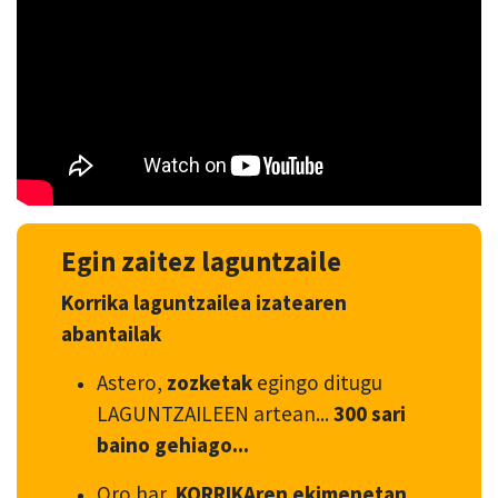
Egin zaitez laguntzaile
Korrika laguntzailea izatearen
abantailak
Astero,
zozketak
egingo ditugu
LAGUNTZAILEEN artean...
300 sari
baino gehiago...
Oro har,
KORRIKAren ekimenetan