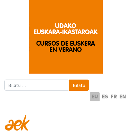
Bilatu
Bilatu
Hautatu hizkuntza
EU
ES
FR
EN