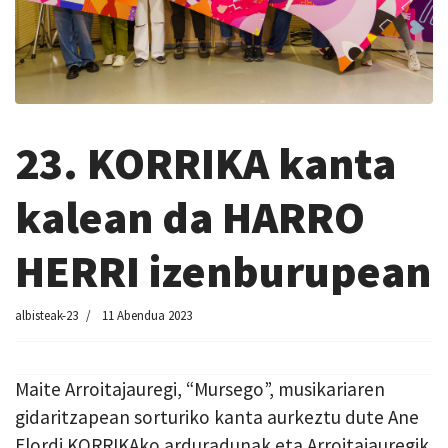
23. KORRIKA kanta
kalean da HARRO
HERRI izenburupean
albisteak-23
11 Abendua 2023
Maite Arroitajauregi, “Mursego”, musikariaren
gidaritzapean sorturiko kanta aurkeztu dute Ane
Elordi KORRIKAko arduradunak eta Arroitajauregik