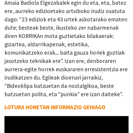
Amaia Badiola Elgezabalek egin du eta, eta, batez
ere, aurreko edizioetako artxiboko irudiz osatuta
dago: “23 ediziok eta 43 urtek askotarako ematen
dute; besteak beste, ikusteko zer nabarmenak
diren KORRIKAn mota guztietako bilakaerak:
gizartea, aldarrikapenak, estetika,
komunikatzeko erak... baita gauza horiek guztiak
jasotzeko teknikak ere”. Izan ere, denboraren
aurrera-egite horrek euskararen erresistentzia ere
irudikatzen du. Egileak dioenari jarraikiz,
“Bideoklipa batzuetan da nostalgikoa, beste
batzuetan polita, eta “punkia” ere izan daiteke”.
LOTURA HONETAN INFORMAZIO GEHIAGO