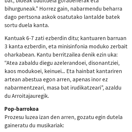
bat, bideak badituela gorabeherak eta
bihurguneak.” Horrez gain, nabarmendu beharra
dago pertsona askok osatutako lantalde batek
sortu duela kanta.
Kantuak 6-7 zati ezberdin ditu; kantuaren barruan
3 kanta ezberdin, eta minisinfonia moduko zerbait
oharkabean. Kantu berritzailea denik ezin uka:
“Atea zabaldu diegu azelerandoei, disonantziei,
kaos modukoei, keinuei... Eta hainbat kantariren
artean abestua egon arren, apenas inor ez
nabarmentzeari, masa bat irudikatzeari”, azaldu
du Arroitajauregik.
Pop-barrokoa
Prozesu luzea izan den arren, gozatu egin dutela
gaineratu du musikariak: