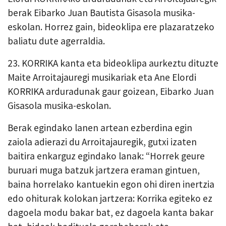
berak Eibarko Juan Bautista Gisasola musika-
eskolan. Horrez gain, bideoklipa ere plazaratzeko
baliatu dute agerraldia.
23. KORRIKA kanta eta bideoklipa aurkeztu dituzte
Maite Arroitajauregi musikariak eta Ane Elordi
KORRIKA arduradunak gaur goizean, Eibarko Juan
Gisasola musika-eskolan.
Berak egindako lanen artean ezberdina egin
zaiola adierazi du Arroitajauregik, gutxi izaten
baitira enkarguz egindako lanak: “Horrek geure
buruari muga batzuk jartzera eraman gintuen,
baina horrelako kantuekin egon ohi diren inertzia
edo ohiturak kolokan jartzera: Korrika egiteko ez
dagoela modu bakar bat, ez dagoela kanta bakar