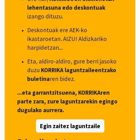
lehentasuna edo deskontuak
izango dituzu.
Deskontuak ere AEK-ko
ikastaroetan. AIZU! Aldizkariko
harpidetzan...
Eta, aldiro-aldiro, gure berri jasoko
duzu
KORRIKA laguntzaileentzako
buletina
ren bidez.
...eta garrantzitsuena, KORRIKAren
parte zara, zure laguntzarekin egingo
dugulako aurrera.
Egin zaitez laguntzaile