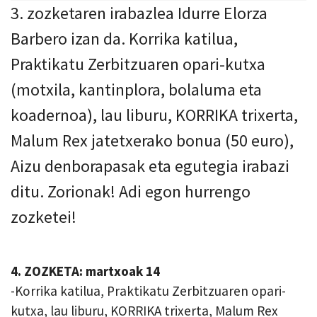
3. zozketaren irabazlea Idurre Elorza
Barbero izan da. Korrika katilua,
Praktikatu Zerbitzuaren opari-kutxa
(motxila, kantinplora, bolaluma eta
koadernoa), lau liburu, KORRIKA trixerta,
Malum Rex jatetxerako bonua (50 euro),
Aizu denborapasak eta egutegia irabazi
ditu. Zorionak! Adi egon hurrengo
zozketei!
4. ZOZKETA: martxoak 14
-Korrika katilua, Praktikatu Zerbitzuaren opari-
kutxa, lau liburu, KORRIKA trixerta, Malum Rex