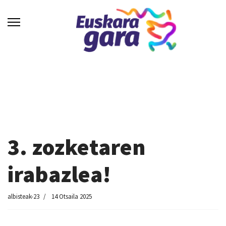
3. zozketaren
irabazlea!
albisteak-23
14 Otsaila 2025