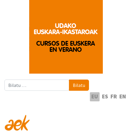
Bilatu
Bilatu
Hautatu hizkuntza
EU
ES
FR
EN