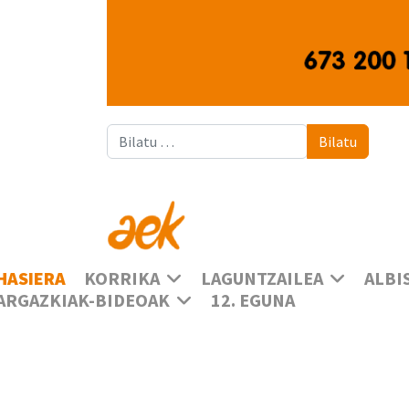
Bilatu
Bilatu
HASIERA
KORRIKA
LAGUNTZAILEA
ALBI
ARGAZKIAK-BIDEOAK
12. EGUNA