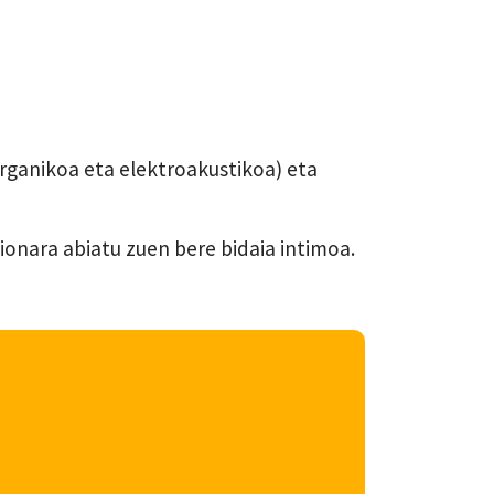
rganikoa eta elektroakustikoa) eta
ionara abiatu zuen bere bidaia intimoa.