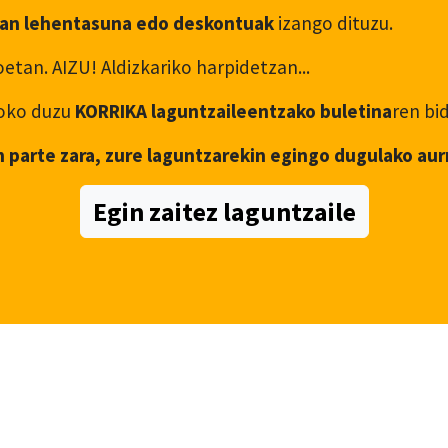
an lehentasuna edo deskontuak
izango dituzu.
etan. AIZU! Aldizkariko harpidetzan...
asoko duzu
KORRIKA laguntzaileentzako buletina
ren bi
n parte zara, zure laguntzarekin egingo dugulako aur
Egin zaitez laguntzaile