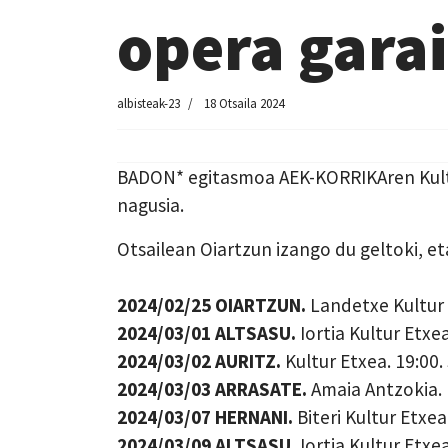
opera gara
albisteak-23
18 Otsaila 2024
BADON* egitasmoa AEK-KORRIKAren Kultur 
nagusia.
Otsailean Oiartzun izango du geltoki, 
2024/02/25 OIARTZUN.
Landetxe Kultur 
2024/03/01 ALTSASU.
Iortia Kultur Etxe
2024/03/02 AURITZ.
Kultur Etxea. 19:00.
2024/03/03 ARRASATE.
Amaia Antzokia. 
2024/03/07 HERNANI.
Biteri Kultur Etxea
2024/03/09 ALTSASU.
Iortia Kultur Etxe