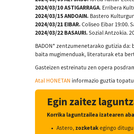
2024/03/10 ASTIGARRAGA
. Erribera Kul
2024/03/15 ANDOAIN.
Bastero Kulturgun
2024/03/21 EIBAR.
Coliseo Eibar 19:00. 
2024/03/22 BASAURI.
Sozial Antzokia. 2
BADON* zentzumenetarako gutizia da: ba
baita mugimenduak, literaturak eta ber
Gasteizen estreinatu zen opera posdrama
Atal HONETAN
informazio guztia topatu
Egin zaitez laguntz
Korrika laguntzailea izatearen ab
Astero,
zozketak
egingo ditugu