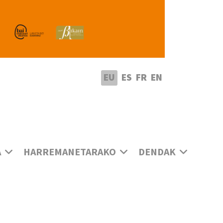
utatu hizkuntza
EU
ES
FR
EN
A
HARREMANETARAKO
DENDAK