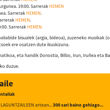
turgunea. 19:00. Sarrerak
HEMEN
ea. Sarrerak
HEMEN
.
Sarrerak
HEMEN
.
0:00. Sarrerak
HEMEN.
liabide bisualek (argia, bideoa), zuzeneko musikak (o
tsoek ere osatzen dute ikuskizuna.
tikoa, eta handik Donostia, Bilbo, Irun, Iruñea eta Ba
ko duzue.
aile
antailak
 LAGUNTZAILEEN artean...
300 sari baino gehiago...