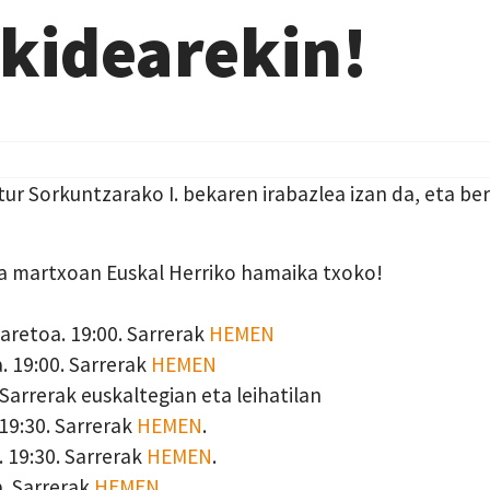
ikidearekin!
Sorkuntzarako I. bekaren irabazlea izan da, eta beraz
eta martxoan Euskal Herriko hamaika txoko!
aretoa. 19:00. Sarrerak
HEMEN
a. 19:00. Sarrerak
HEMEN
 Sarrerak euskaltegian eta leihatilan
19:30. Sarrerak
HEMEN
.
. 19:30. Sarrerak
HEMEN
.
a. Sarrerak
HEMEN
.