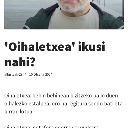
'Oihaletxea' ikusi
nahi?
albisteak-23
10 Otsaila 2024
Oihaletxea: behin behinean bizitzeko balio duen
oihalezko estalpea, oro har egitura sendo bati eta
lurrari lotua.
Oihaletxea metafora ederra da: euskara