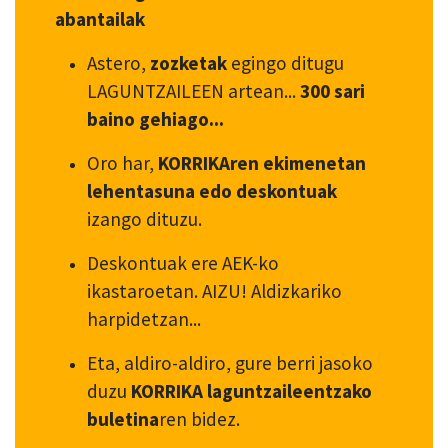
abantailak
Astero,
zozketak
egingo ditugu
LAGUNTZAILEEN artean...
300 sari
baino gehiago...
Oro har,
KORRIKAren ekimenetan
lehentasuna edo deskontuak
izango dituzu.
Deskontuak ere AEK-ko
ikastaroetan. AIZU! Aldizkariko
harpidetzan...
Eta, aldiro-aldiro, gure berri jasoko
duzu
KORRIKA laguntzaileentzako
buletina
ren bidez.