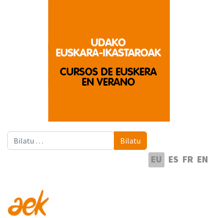
Bilatu
Bilatu
Hautatu hizkuntza
EU
ES
FR
EN