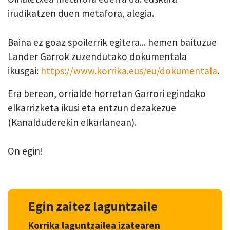
irudikatzen duen metafora, alegia.
Baina ez goaz spoilerrik egitera... hemen baituzue
Lander Garrok zuzendutako dokumentala
ikusgai:
https://www.korrika.eus/eu/dokumentala
.
Era berean, orrialde horretan Garrori egindako
elkarrizketa ikusi eta entzun dezakezue
(Kanalduderekin elkarlanean).
On egin!
Egin zaitez laguntzaile
Korrika laguntzailea izatearen