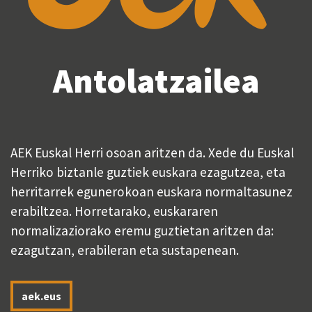
Antolatzailea
AEK Euskal Herri osoan aritzen da. Xede du Euskal
Herriko biztanle guztiek euskara ezagutzea, eta
herritarrek egunerokoan euskara normaltasunez
erabiltzea. Horretarako, euskararen
normalizaziorako eremu guztietan aritzen da:
ezagutzan, erabileran eta sustapenean.
aek.eus