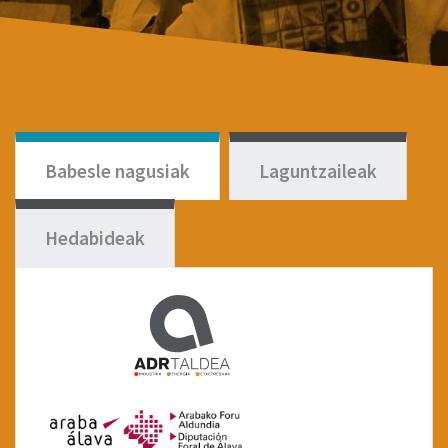
Babesle nagusiak
Laguntzaileak
Hedabideak