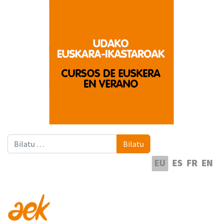
Bilatu
Bilatu
Hautatu hizkuntza
EU
ES
FR
EN