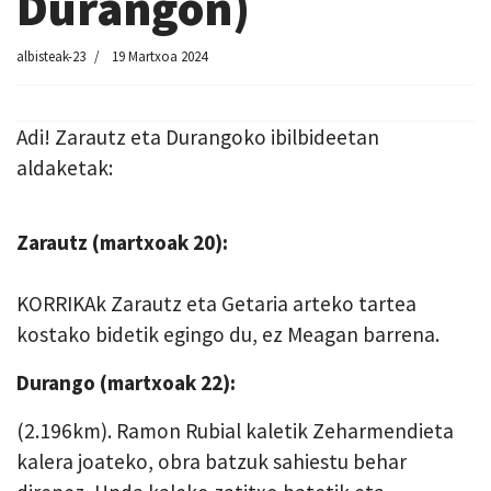
Durangon)
albisteak-23
19 Martxoa 2024
Adi! Zarautz eta Durangoko ibilbideetan
aldaketak:
Zarautz (martxoak 20):
KORRIKAk Zarautz eta Getaria arteko tartea
kostako bidetik egingo du, ez Meagan barrena.
Durango (martxoak 22)
:
(2.196km). Ramon Rubial kaletik Zeharmendieta
kalera joateko, obra
batzuk sahiestu behar