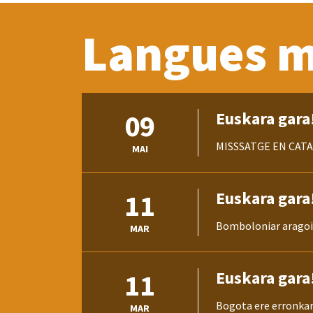
Langues m
09
Euskara gara
Bartzelonako Euskal
MAI
09
Euskara gar
MISSSATGE EN CATALÀ
MAI
11
Euskara gar
Bomboloniar aragoie
MAR
11
Euskara gara
Bogota ere erronkar
MAR