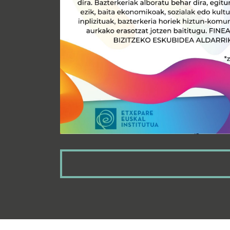
09
Euskara gara
Bartzelonako Euskal
MAI
09
Euskara gar
MISSSATGE EN CATALÀ
MAI
11
Euskara gar
Bomboloniar aragoie
MAR
11
Euskara gara
Bogota ere erronkar
MAR