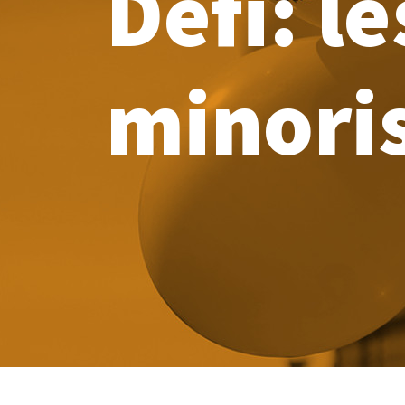
Defi: l
minori