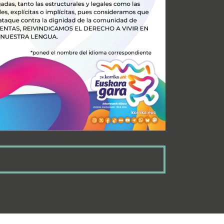
youtube}...
AP AL MOM, KORRIKA
ronkara!...