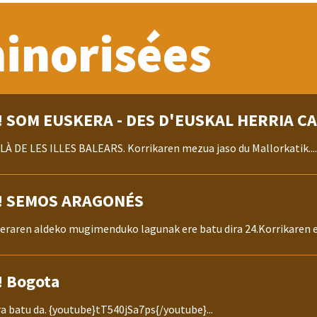
inorisées
! Som català!
 Etxea 24.KORRIKAren erronkara batu da. {youtube}zcvAJg-a68o{/
a! SOM EUSKERA - DES D'EUSKAL HERRIA C
 DE LES ILLES BALEARS. Korrikaren mezua jaso du Mallorkatik....
a! SEMOS ARAGONÉS
raren aldeko mugimenduko lagunak ere batu dira 24.Korrikaren er
! Bogota
a batu da. {youtube}tT540jSa7ps{/youtube}...