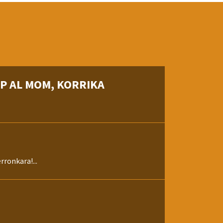
youtube}...
AP AL MOM, KORRIKA
ronkara!...