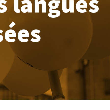
es langues
sées