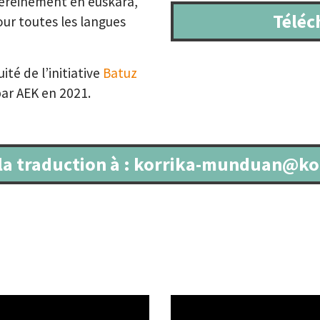
sereinement en euskara,
Téléc
ur toutes les langues
té de l’initiative
Batuz
par AEK en 2021.
la traduction à : korrika-munduan@ko