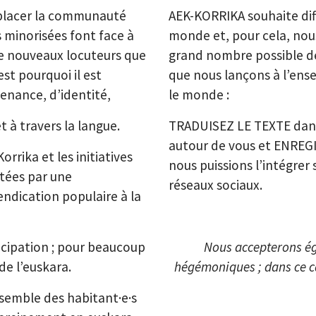
 placer la communauté
AEK-KORRIKA souhaite dif
s minorisées font face à
monde et, pour cela, nous 
de nouveaux locuteurs que
grand nombre possible de 
st pourquoi il est
que nous lançons à l’ens
tenance, d’identité,
le monde :
t à travers la langue.
TRADUISEZ LE TEXTE dans
autour de vous et ENRE
rrika et les initiatives
nous puissions l’intégrer 
rtées par une
réseaux sociaux.
ndication populaire à la
ncipation ; pour beaucoup
Nous accepterons ég
de l’euskara.
hégémoniques ; dans ce ca
ensemble des habitant·e·s