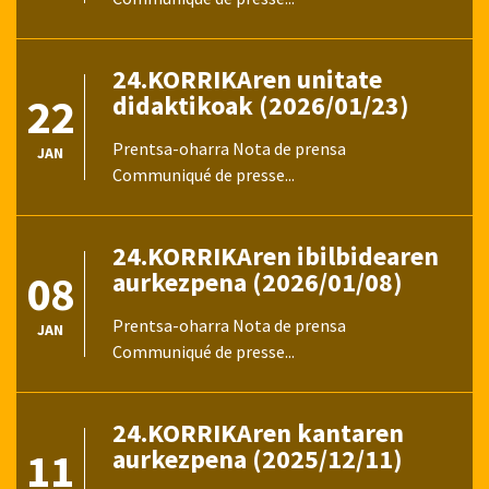
24.KORRIKAren unitate
22
didaktikoak (2026/01/23)
Prentsa-oharra Nota de prensa
JAN
Communiqué de presse...
24.KORRIKAren ibilbidearen
08
aurkezpena (2026/01/08)
Prentsa-oharra Nota de prensa
JAN
Communiqué de presse...
24.KORRIKAren kantaren
11
aurkezpena (2025/12/11)