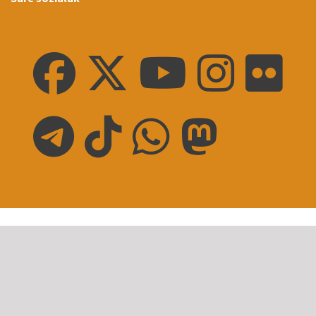
Prentsa-oharra Nota de prensa
JAN
Communiqué de presse Errigoraren
adierazpenak...
Korrika Munduan: prentsa-
30
oharra (2026/02/16)
Prentsa-oharra Nota de prensa
JAN
Communiqué de presse...
24.KORRIKAren unitate
22
didaktikoak (2026/01/23)
Prentsa-oharra Nota de prensa
JAN
Communiqué de presse...