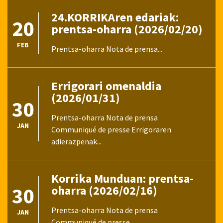
24.KORRIKAren edariak:
20
prentsa-oharra (2026/02/20)
FEB
Prentsa-oharra Nota de prensa...
Errigorari omenaldia
(2026/01/31)
30
Prentsa-oharra Nota de prensa
JAN
Communiqué de presse Errigoraren
adierazpenak...
Korrika Munduan: prentsa-
30
oharra (2026/02/16)
Prentsa-oharra Nota de prensa
JAN
Communiqué de presse...