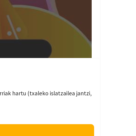
k hartu (txaleko islatzailea jantzi,