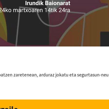
tzen zaretenean, arduraz jokatu eta segurtasun-neurria