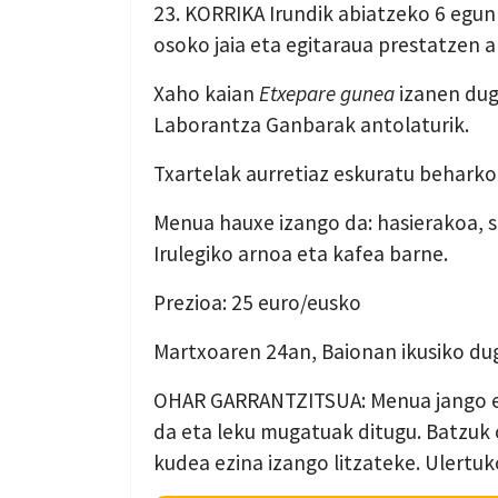
23. KORRIKA Irundik abiatzeko 6 egun 
osoko jaia eta egitaraua prestatzen ar
Xaho kaian
Etxepare gunea
izanen dugu
Laborantza Ganbarak antolaturik.
Txartelak aurretiaz eskuratu behark
Menua hauxe izango da: hasierakoa, sas
Irulegiko arnoa eta kafea barne.
Prezioa: 25 euro/eusko
Martxoaren 24an, Baionan ikusiko dug
OHAR GARRANTZITSUA: Menua jango e
da eta leku mugatuak ditugu. Batzuk 
kudea ezina izango litzateke. Ulertuk