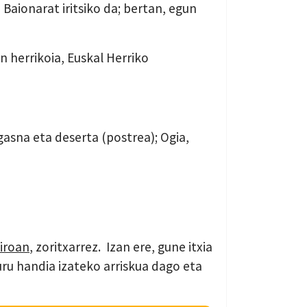
Baionarat iritsiko da; bertan, egun
n herrikoia, Euskal Herriko
-gasna eta deserta (postrea); Ogia,
kiroan
, zoritxarrez. Izan ere, gune itxia
ru handia izateko arriskua dago eta