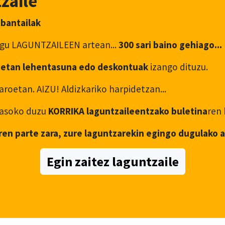
zaile
abantailak
ugu LAGUNTZAILEEN artean...
300 sari baino gehiago...
etan lehentasuna edo deskontuak
izango dituzu.
roetan. AIZU! Aldizkariko harpidetzan...
i jasoko duzu
KORRIKA laguntzaileentzako buletina
ren 
ren parte zara, zure laguntzarekin egingo dugulako a
Egin zaitez laguntzaile