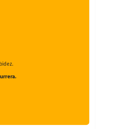
bidez.
urrera.