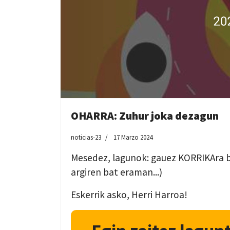
OHARRA: Zuhur joka dezagun
noticias-23
17 Marzo 2024
Mesedez, lagunok: gauez KORRIKAra ba
argiren bat eraman...)
Eskerrik asko, Herri Harroa!