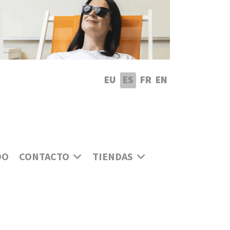
leccione su idioma
EU
ES
FR
EN
DO
CONTACTO
TIENDAS