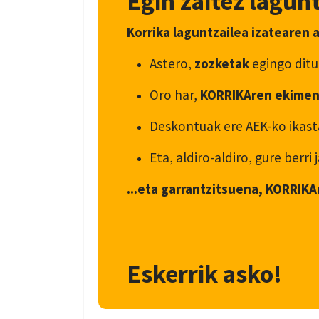
Egin zaitez lagunt
Korrika laguntzailea izatearen 
Astero,
zozketak
egingo dit
Oro har,
KORRIKAren ekimen
Deskontuak ere AEK-ko ikasta
Eta, aldiro-aldiro, gure berr
...eta garrantzitsuena, KORRIKA
Eskerrik asko!