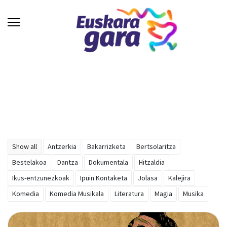
Show all
Antzerkia
Bakarrizketa
Bertsolaritza
Bestelakoa
Dantza
Dokumentala
Hitzaldia
Ikus-entzunezkoak
Ipuin Kontaketa
Jolasa
Kalejira
Komedia
Komedia Musikala
Literatura
Magia
Musika