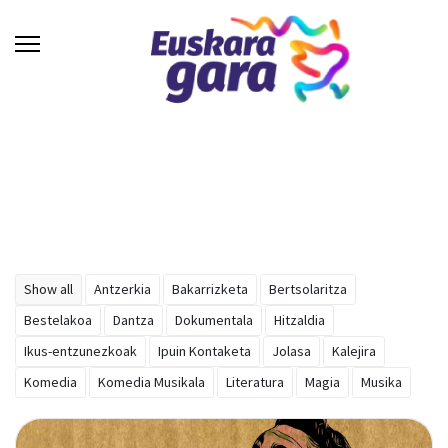
Show all
Antzerkia
Bakarrizketa
Bertsolaritza
Bestelakoa
Dantza
Dokumentala
Hitzaldia
Ikus-entzunezkoak
Ipuin Kontaketa
Jolasa
Kalejira
Komedia
Komedia Musikala
Literatura
Magia
Musika