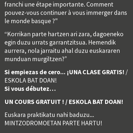
franchi une étape importante. Comment
pouvez-vous continuer à vous immerger dans
le monde basque ?"
“Korrikan parte hartzen ari zara, dagoeneko
egin duzu urrats garrantzitsua. Hemendik
aurrera, nola jarraitu ahal duzu euskararen
munduan murgiltzen?”
Si empiezas de cero...
¡UNA CLASE GRATIS!
/
ESKOLA BAT DOAN!
Si vous débutez…
UN COURS GRATUIT ! / ESKOLA BAT DOAN!
Euskara praktikatu nahi baduzu...
MINTZODROMOETAN PARTE HARTU!