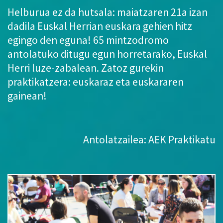
Helburua ez da hutsala: maiatzaren 21a izan
dadila Euskal Herrian euskara gehien hitz
egingo den eguna! 65 mintzodromo
antolatuko ditugu egun horretarako, Euskal
Herri luze-zabalean. Zatoz gurekin
praktikatzera: euskaraz eta euskararen
gainean!
Antolatzailea: AEK Praktikatu