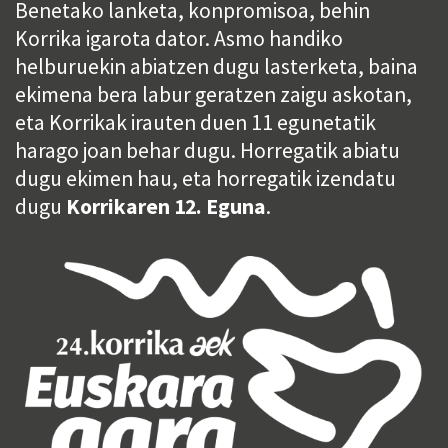
Benetako lanketa, konpromisoa, behin
Korrika igarota dator. Asmo handiko
helburuekin abiatzen dugu lasterketa, baina
ekimena bera labur geratzen zaigu askotan,
eta Korrikak irauten duen 11 egunetatik
harago joan behar dugu. Horregatik abiatu
dugu ekimen hau, eta horregatik izendatu
dugu
Korrikaren 12. Eguna
.