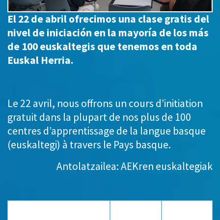
El 22 de abril ofrecimos una clase gratis del
nivel de iniciación en la mayoría de los más
de 100 euskaltegis que tenemos en toda
Euskal Herria.
Le 22 avril, nous offrons un cours d’initiation
gratuit dans la plupart de nos plus de 100
centres d’apprentissage de la langue basque
(euskaltegi) à travers le Pays basque.
Antolatzailea: AEKren euskaltegiak