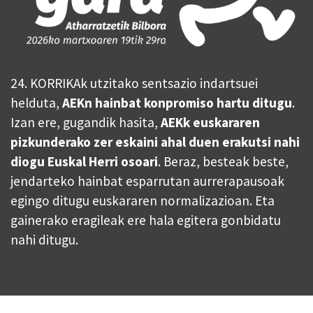
24. KORRIKAk utzitako sentsazio indartsuei
helduta,
AEKn hainbat konpromiso hartu ditugu
.
Izan ere, gugandik hasita,
AEKk euskararen
pizkunderako zer eskaini ahal duen erakutsi nahi
diogu Euskal Herri osoari
. Beraz, besteak beste,
jendarteko hainbat esparrutan aurrerapausoak
egingo ditugu euskararen normalizazioan. Eta
gainerako eragileak ere hala egitera gonbidatu
nahi ditugu.