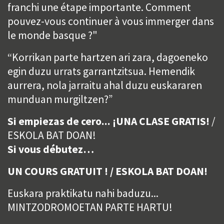
franchi une étape importante. Comment
pouvez-vous continuer à vous immerger dans
le monde basque ?"
“Korrikan parte hartzen ari zara, dagoeneko
egin duzu urrats garrantzitsua. Hemendik
aurrera, nola jarraitu ahal duzu euskararen
munduan murgiltzen?”
Si empiezas de cero...
¡UNA CLASE GRATIS!
/
ESKOLA BAT DOAN!
Si vous débutez…
UN COURS GRATUIT ! / ESKOLA BAT DOAN!
Euskara praktikatu nahi baduzu...
MINTZODROMOETAN PARTE HARTU!