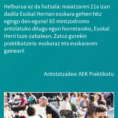
Helburua ez da hutsala: maiatzaren 21a izan
dadila Euskal Herrian euskara gehien hitz
egingo den eguna! 65 mintzodromo
antolatuko ditugu egun horretarako, Euskal
Herri luze-zabalean. Zatoz gurekin
praktikatzera: euskaraz eta euskararen
gainean!
Antolatzailea: AEK Praktikatu