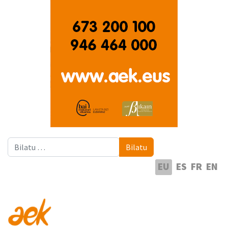
Bilatu
Bilatu
Hautatu hizkuntza
EU
ES
FR
EN