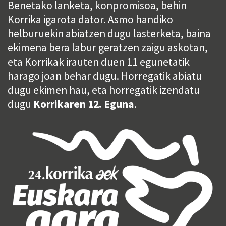
Benetako lanketa, konpromisoa, behin
Korrika igarota dator. Asmo handiko
helburuekin abiatzen dugu lasterketa, baina
ekimena bera labur geratzen zaigu askotan,
eta Korrikak irauten duen 11 egunetatik
harago joan behar dugu. Horregatik abiatu
dugu ekimen hau, eta horregatik izendatu
dugu
Korrikaren 12. Eguna
.