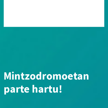
Mintzodromoetan
parte hartu!