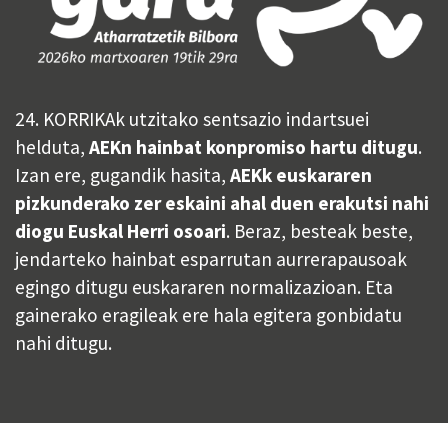
24. KORRIKAk utzitako sentsazio indartsuei
helduta,
AEKn hainbat konpromiso hartu ditugu
.
Izan ere, gugandik hasita,
AEKk euskararen
pizkunderako zer eskaini ahal duen erakutsi nahi
diogu Euskal Herri osoari
. Beraz, besteak beste,
jendarteko hainbat esparrutan aurrerapausoak
egingo ditugu euskararen normalizazioan. Eta
gainerako eragileak ere hala egitera gonbidatu
nahi ditugu.