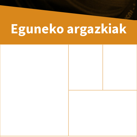
Eguneko argazkiak