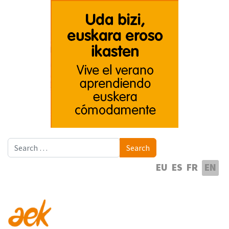
Search
Search
Select your language
EU
ES
FR
EN