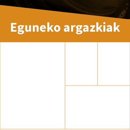
Eguneko argazkiak