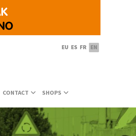
lect your language
EU
ES
FR
EN
CONTACT
SHOPS