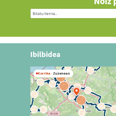
Noiz 
Ibilbidea