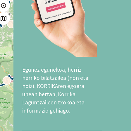
Egunez egunekoa, herriz
herriko bilatzailea (non eta
noiz), KORRIKAren egoera
unean bertan, Korrika
Laguntzaileen txokoa eta
informazio gehiago.