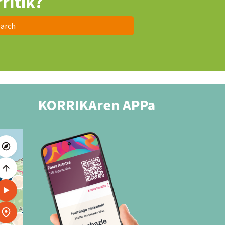
ritik?
arch
KORRIKAren APPa