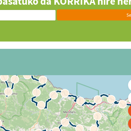
pasatuko da KORRIKA nire her
Se