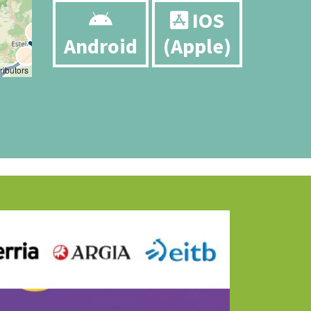
IOS
Android
(Apple)