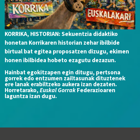
KORRIKA, HISTORIAN: Sekuentzia didaktiko
honetan Korrikaren historian zehar ibilbide
birtual bat egitea proposatzen dizugu, ekimen
honen ibilbidea hobeto ezagutu dezazun.
Hainbat egokitzapen egin ditugu, pertsona
gorrek edo entzumen zailtasunak dituztenek
ere lanak erabiltzeko aukera izan dezaten.
Horretarako,
Euskal Gorrak
Federazioaren
laguntza izan dugu.