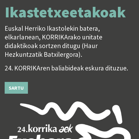
Ikastetxeetakoak
Euskal Herriko Ikastolekin batera,
elkarlanean, KORRIKArako unitate
didaktikoak sortzen ditugu (Haur
Hezkuntzatik Batxilergora).
24. KORRIKAren baliabideak eskura dituzue.
SARTU