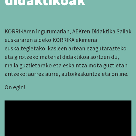
KORRIKAren ingurumarian, AEKren Didaktika Sailak
euskararen aldeko KORRIKA ekimena
euskaltegietako ikasleen artean ezagutarazteko
eta girotzeko material didaktikoa sortzen du,
maila guztietarako eta eskaintza mota guztietan
aritzeko: aurrez aurre, autoikaskuntza eta online.
On egin!