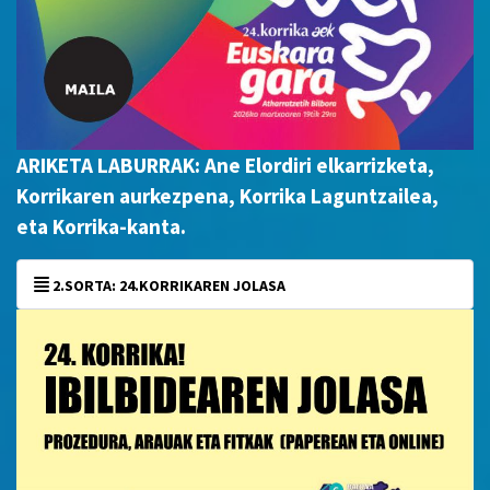
ARIKETA LABURRAK: Ane Elordiri elkarrizketa,
Korrikaren aurkezpena, Korrika Laguntzailea,
eta Korrika-kanta.
2.SORTA: 24.KORRIKAREN JOLASA