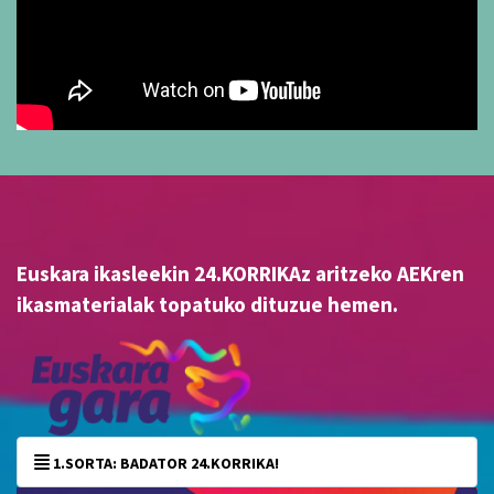
Euskara ikasleekin 24.KORRIKAz aritzeko AEKren
ikasmaterialak topatuko dituzue hemen.
1.SORTA: BADATOR 24.KORRIKA!