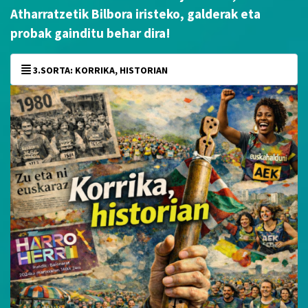
Atharratzetik Bilbora iristeko, galderak eta
probak gainditu behar dira!
3.SORTA: KORRIKA, HISTORIAN