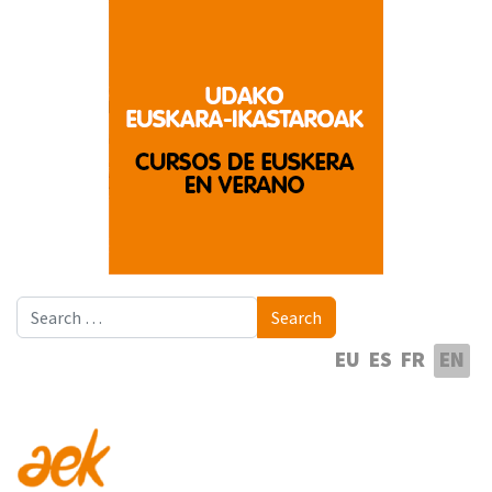
Search
Search
Select your language
EU
ES
FR
EN