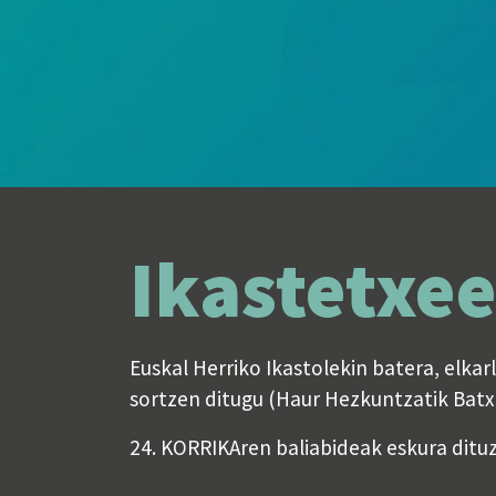
Ikastetxe
Euskal Herriko Ikastolekin batera, elka
sortzen ditugu (Haur Hezkuntzatik Batxi
24. KORRIKAren baliabideak eskura ditu