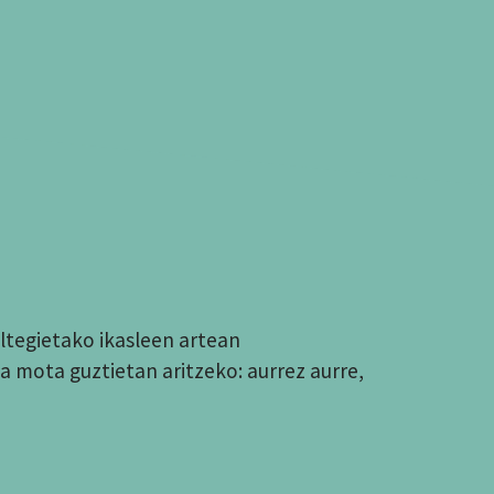
tegietako ikasleen artean
a mota guztietan aritzeko: aurrez aurre,