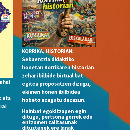
KORRIKA, HISTORIAN:
Sekuentzia didaktiko
honetan Korrikaren historian
zehar ibilbide birtual bat
ahai
egitea proposatzen dizugu,
ekimen honen ibilbidea
k eta
hobeto ezagutu dezazun.
ra!
Hainbat egokitzapen egin
ditugu, pertsona gorrek edo
entzumen zailtasunak
dituztenek ere lanak