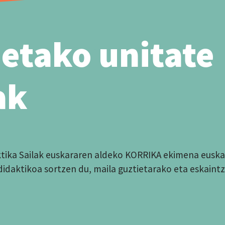
etako unitate
ak
tika Sailak euskararen aldeko KORRIKA ekimena euskal
idaktikoa sortzen du, maila guztietarako eta eskaintz