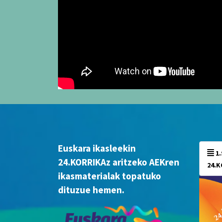
Euskara ikasleekin
1.SORTA: BADATOR
24.KORRIKAz aritzeko AEKren
24.K
ikasmaterialak topatuko
dituzue hemen.