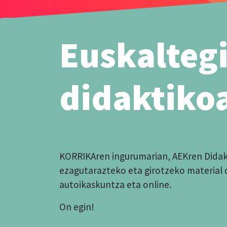
Euskaltegi
didaktiko
KORRIKAren ingurumarian, AEKren Didak
ezagutarazteko eta girotzeko material d
autoikaskuntza eta online.
On egin!