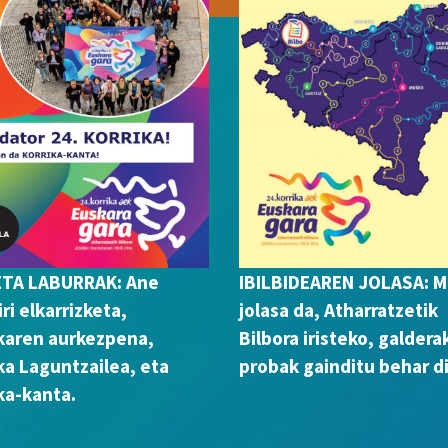
ETA LABURRAK: Ane
IBILBIDEAREN JOLASA: M
iri elkarrizketa,
jolasa da, Atharratzetik
karen aurkezpena,
Bilbora iristeko, galdera
ka Laguntzailea, eta
probak gainditu behar di
ka-kanta.