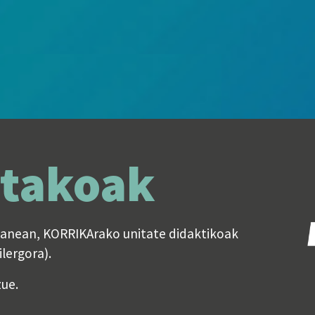
etakoak
rlanean, KORRIKArako unitate didaktikoak
lergora).
zue.