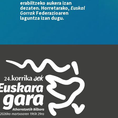
erabiltzeko aukera izan
dezaten. Horretarako,
Euskal
Gorrak
Federazioaren
laguntza izan dugu.