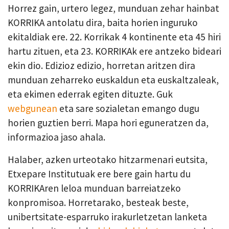
Horrez gain, urtero legez, munduan zehar hainbat
KORRIKA antolatu dira, baita horien inguruko
ekitaldiak ere. 22. Korrikak 4 kontinente eta 45 hiri
hartu zituen, eta 23. KORRIKAk ere antzeko bideari
ekin dio. Edizioz edizio, horretan aritzen dira
munduan zeharreko euskaldun eta euskaltzaleak,
eta ekimen ederrak egiten dituzte. Guk
webgunean
eta sare sozialetan emango dugu
horien guztien berri. Mapa hori eguneratzen da,
informazioa jaso ahala.
Halaber, azken urteotako hitzarmenari eutsita,
Etxepare Institutuak ere bere gain hartu du
KORRIKAren leloa munduan barreiatzeko
konpromisoa. Horretarako, besteak beste,
unibertsitate-esparruko irakurletzetan lanketa