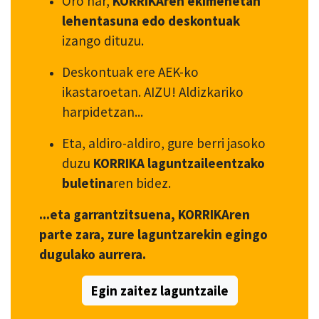
Oro har,
KORRIKAren ekimenetan
lehentasuna edo deskontuak
izango dituzu.
Deskontuak ere AEK-ko
ikastaroetan. AIZU! Aldizkariko
harpidetzan...
Eta, aldiro-aldiro, gure berri jasoko
duzu
KORRIKA laguntzaileentzako
buletina
ren bidez.
...eta garrantzitsuena, KORRIKAren
parte zara, zure laguntzarekin egingo
dugulako aurrera.
Egin zaitez laguntzaile