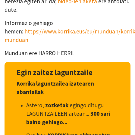
berezia egiten ari da;
bideo-lehiaketa
ere antolatu
dute.
Informazio gehiago
hemen:
https://www.korrika.eus/eu/munduan/korrik
munduan
Munduan ere HARRO HERRI!
Egin zaitez laguntzaile
Korrika laguntzailea izatearen
abantailak
Astero,
zozketak
egingo ditugu
LAGUNTZAILEEN artean...
300 sari
baino gehiago...