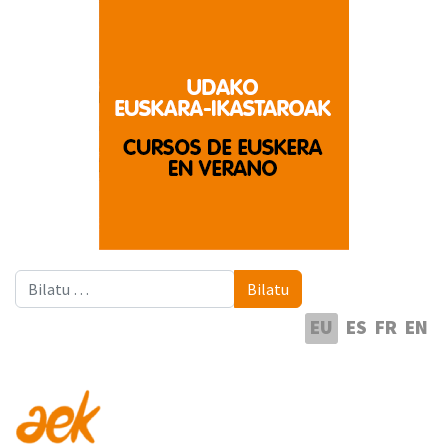
Bilatu
Bilatu
Hautatu hizkuntza
EU
ES
FR
EN