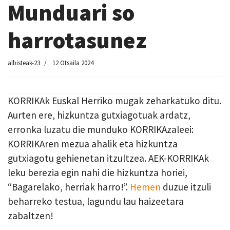
Munduari so
harrotasunez
albisteak-23
12 Otsaila 2024
KORRIKAk Euskal Herriko mugak zeharkatuko ditu.
Aurten ere, hizkuntza gutxiagotuak ardatz,
erronka luzatu die munduko KORRIKAzaleei:
KORRIKAren mezua ahalik eta hizkuntza
gutxiagotu gehienetan itzultzea. AEK-KORRIKAk
leku berezia egin nahi die hizkuntza horiei,
“Bagarelako, herriak harro!”.
Hemen
duzue itzuli
beharreko testua, lagundu lau haizeetara
zabaltzen!