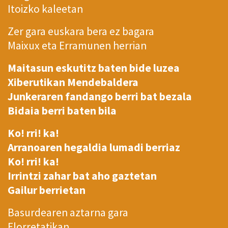
Itoizko kaleetan
Zer gara euskara bera ez bagara
Maixux eta Erramunen herrian
Maitasun eskutitz baten bide luzea
Xiberutikan Mendebaldera
Junkeraren fandango berri bat bezala
Bidaia berri baten bila
Ko! rri! ka!
Arranoaren hegaldia lumadi berriaz
Ko! rri! ka!
Irrintzi zahar bat aho gaztetan
Gailur berrietan
Basurdearen aztarna gara
Elorretatikan