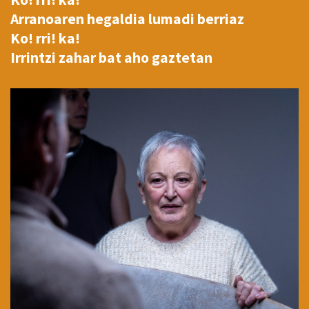
Arranoaren hegaldia lumadi berriaz
Ko! rri! ka!
Irrintzi zahar bat aho gaztetan