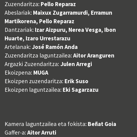
Zuzendaritza:
Pello Reparaz
Abeslariak:
Maixux Zugarramurdi, Erramun
Martikorena, Pello Reparaz
Dantzariak:
Izar Aizpuru, Nerea Vesga, Ibon
Huarte, Izaro Urrestarazu
Artelanak:
José Ramón Anda
Zuzendaritza laguntzailea:
Aitor Aranguren
Argazki Zuzendaritza:
Julen Arregi
Ekoizpena:
MUGA
Ekoizpen zuzendaritza:
Erik Suso
Ekoizpen laguntzailea:
Eki Sagarzazu
Kamera laguntzailea eta fokista:
Beñat Goia
Gaffer-a:
Aitor Arruti