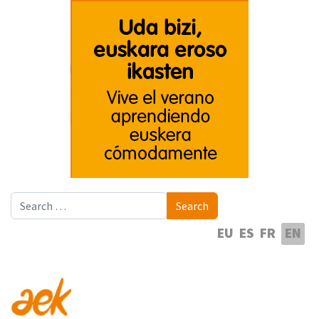
Search
Search
Select your language
EU
ES
FR
EN