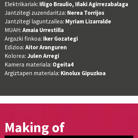
Elektrikariak:
Iñigo Braulio, Iñaki Agirrezabalaga
Jantzitegi zuzendaritza:
Nerea Torrijos
Jantzitegi laguntzailea:
Myriam Lizarralde
MUAH:
Amaia Urrestilla
Argazki finkoa:
Iker Gozategi
Edizioa:
Aitor Aranguren
Kolorea:
Julen Arregi
Kamera materiala:
Ogeita4
Argiztapen materiala:
Kinolux Gipuzkoa
Making of