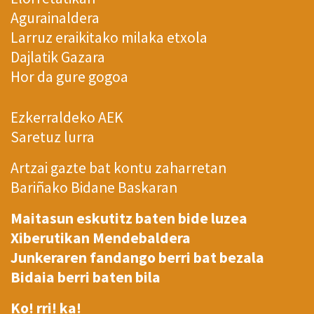
Agurainaldera
Larruz eraikitako milaka etxola
Dajlatik Gazara
Hor da gure gogoa
Ezkerraldeko AEK
Saretuz lurra
Artzai gazte bat kontu zaharretan
Bariñako Bidane Baskaran
Maitasun eskutitz baten bide luzea
Xiberutikan Mendebaldera
Junkeraren fandango berri bat bezala
Bidaia berri baten bila
Ko! rri! ka!