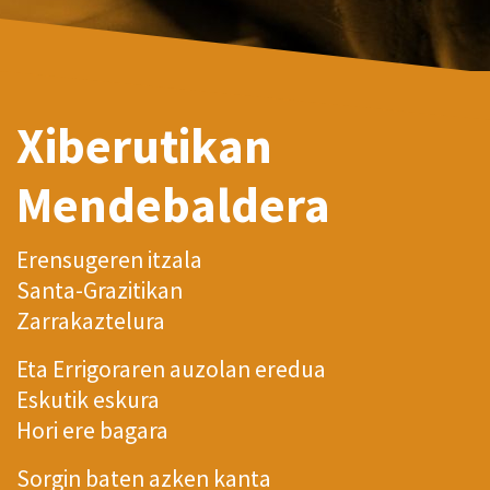
Xiberutikan
Mendebaldera
Erensugeren itzala
Santa-Grazitikan
Zarrakaztelura
Eta Errigoraren auzolan eredua
Eskutik eskura
Hori ere bagara
Sorgin baten azken kanta