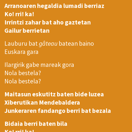
Arranoaren hegaldia lumadi berriaz
Ko! rri! ka!
Irrintzi zahar bat aho gaztetan
Gailur berrietan
Lauburu bat
gâteau
batean baino
Euskara gara
Ilargirik gabe mareak gora
Nola bestela?
Nola bestela?
Maitasun eskutitz baten bide luzea
Xiberutikan Mendebaldera
Junkeraren fandango berri bat bezala
Bidaia berri baten bila
Ko! rri! ka!