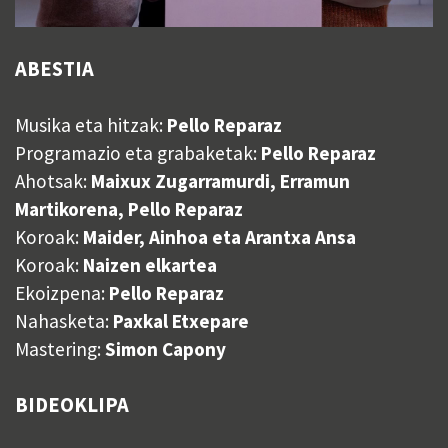
ABESTIA
Musika eta hitzak:
Pello Reparaz
Programazio eta grabaketak:
Pello Reparaz
Ahotsak:
Maixux Zugarramurdi, Erramun
Martikorena, Pello Reparaz
Koroak:
Maider, Ainhoa eta Arantxa Ansa
Koroak:
Naizen elkartea
Ekoizpena:
Pello Reparaz
Nahasketa:
Paxkal Etxepare
Mastering:
Simon Capony
BIDEOKLIPA