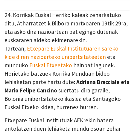
24. Korrikak Euskal Herriko kaleak zeharkatuko
ditu, Atharratzetik Bilbora martxoaren 19tik 29ra,
eta asko dira nazioartean bat egingo dutenak
euskararen aldeko ekimenarekin.
Tartean,
Etxepare Euskal Institutuaren sareko
kide diren nazioarteko unibertsitateetan
eta
munduko
Euskal Etxeetako
hainbat lagunek.
Horietako batzuek Korrika Munduan bideo
lehiaketan parte hartu dute:
Adriana Bracciale eta
Mario Felipe Cancino
suertatu dira garaile,
Bolonia unibertsitateko ikaslea eta Santiagoko
Euskal Etxeko kidea, hurrenez hurren.
Etxepare Euskal Institutuak AEKrekin batera
antolatzen duen lehiaketa mundu osoan zehar