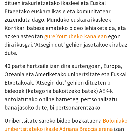
dituen irakurletzetako ikasleei eta Euskal
Etxeetako euskara ikasle eta komunitateari
zuzenduta dago. Munduko euskara ikasleek
Korrikari babesa emateko bideo lehiaketa da, eta
azken asteotan
gure Youtubeko kanalean
egon
dira ikusgai. ‘Atsegin dut’ gehien jasotakoek irabazi
dute.
40 parte hartzaile izan dira aurtengoan, Europa,
Ozeania eta Ameriketako unibertsitate eta Euskal
Etxetakoak. ‘Atsegin dut’ gehien dituzten bi
bideoek (kategoria bakoitzeko batek) AEK-k
antolatutako online barnetegi pertsonalizatu
bana jasoko dute, bi pertsonarentzako.
Unibertsitate sareko bideo bozkatuena
Boloniako
unibertsitateko ikasle Adriana Braccialerena
izan