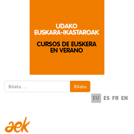
Bilatu
Bilatu
Hautatu hizkuntza
EU
ES
FR
EN