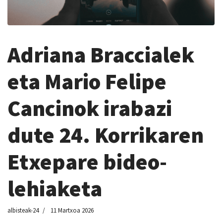
Adriana Braccialek
eta Mario Felipe
Cancinok irabazi
dute 24. Korrikaren
Etxepare bideo-
lehiaketa
albisteak-24
11 Martxoa 2026