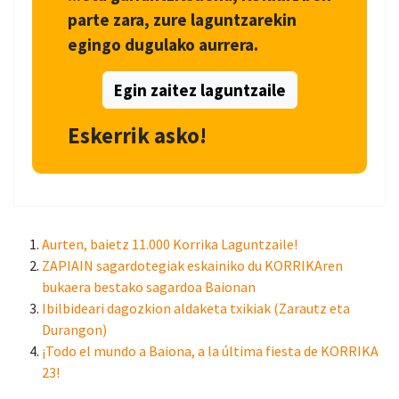
parte zara, zure laguntzarekin
egingo dugulako aurrera.
Egin zaitez laguntzaile
Eskerrik asko!
Aurten, baietz 11.000 Korrika Laguntzaile!
ZAPIAIN sagardotegiak eskainiko du KORRIKAren
bukaera bestako sagardoa Baionan
Ibilbideari dagozkion aldaketa txikiak (Zarautz eta
Durangon)
¡Todo el mundo a Baiona, a la última fiesta de KORRIKA
23!