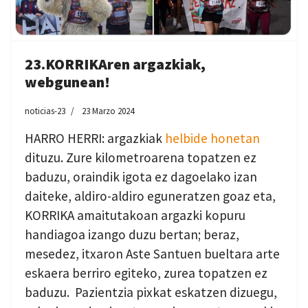
23.KORRIKAren argazkiak,
webgunean!
noticias-23
23 Marzo 2024
HARRO HERRI: argazkiak
helbide honetan
dituzu. Zure kilometroarena topatzen ez
baduzu, oraindik igota ez dagoelako izan
daiteke, aldiro-aldiro eguneratzen goaz eta,
KORRIKA amaitutakoan argazki kopuru
handiagoa izango duzu bertan; beraz,
mesedez, itxaron Aste Santuen bueltara arte
eskaera berriro egiteko, zurea topatzen ez
baduzu. Pazientzia pixkat eskatzen dizuegu,