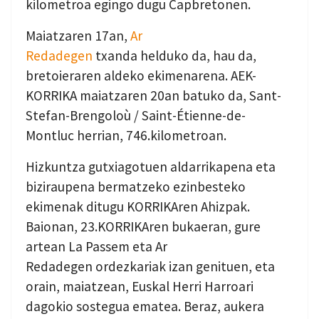
kilometroa egingo dugu Capbretonen.
Maiatzaren 17an,
Ar
Redadegen
txanda helduko da, hau da,
bretoieraren aldeko ekimenarena. AEK-
KORRIKA
maiatzaren 20an batuko da,
Sant-
Stefan-Brengoloù / Saint-Étienne-de-
Montluc herrian, 746.kilometroan.
Hizkuntza gutxiagotuen aldarrikapena eta
biziraupena bermatzeko ezinbesteko
ekimenak ditugu KORRIKAren Ahizpak.
Baionan, 23.KORRIKAren bukaeran, gure
artean La Passem eta Ar
Redadegen ordezkariak izan genituen, eta
orain, maiatzean, Euskal Herri Harroari
dagokio sostegua ematea. Beraz, aukera