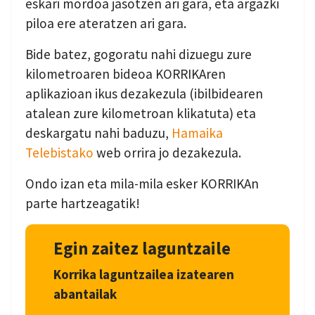
eskari mordoa jasotzen ari gara, eta argazki
piloa ere ateratzen ari gara.
Bide batez, gogoratu nahi dizuegu zure
kilometroaren bideoa KORRIKAren
aplikazioan ikus dezakezula (ibilbidearen
atalean zure kilometroan klikatuta) eta
deskargatu nahi baduzu,
Hamaika
Telebistako
web orrira jo dezakezula.
Ondo izan eta mila-mila esker KORRIKAn
parte hartzeagatik!
Egin zaitez laguntzaile
Korrika laguntzailea izatearen
abantailak