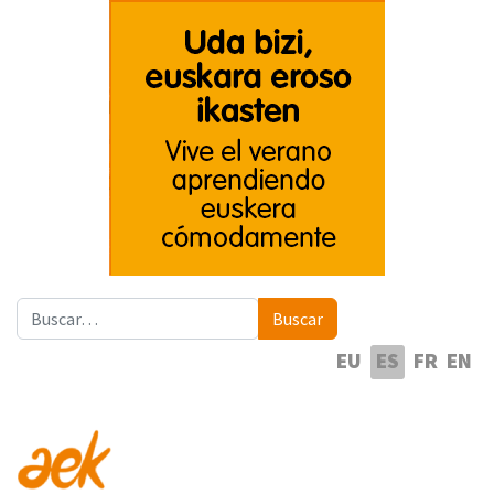
Buscar
Buscar
Seleccione su idioma
EU
ES
FR
EN