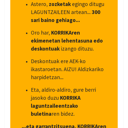
Astero,
zozketak
egingo ditugu
LAGUNTZAILEEN artean...
300
sari baino gehiago...
Oro har,
KORRIKAren
ekimenetan lehentasuna edo
deskontuak
izango dituzu.
Deskontuak ere AEK-ko
ikastaroetan. AIZU! Aldizkariko
harpidetzan...
Eta, aldiro-aldiro, gure berri
jasoko duzu
KORRIKA
laguntzaileentzako
buletina
ren bidez.
...eta garrantzitsuena, KORRIKAren