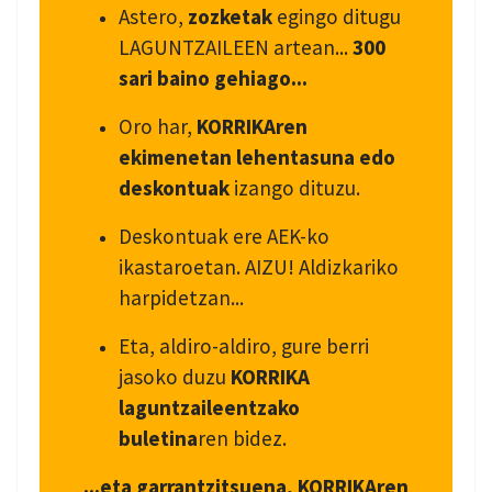
Astero,
zozketak
egingo ditugu
LAGUNTZAILEEN artean...
300
sari baino gehiago...
Oro har,
KORRIKAren
ekimenetan lehentasuna edo
deskontuak
izango dituzu.
Deskontuak ere AEK-ko
ikastaroetan. AIZU! Aldizkariko
harpidetzan...
Eta, aldiro-aldiro, gure berri
jasoko duzu
KORRIKA
laguntzaileentzako
buletina
ren bidez.
...eta garrantzitsuena, KORRIKAren