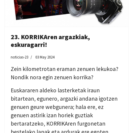
23. KORRIKAren argazkiak,
eskuragarri!
noticias-23
03 May 2024
Zein kilometrotan eraman zenuen lekukoa?
Nondik nora egin zenuen korrika?
Euskararen aldeko lasterketak iraun
bitartean, egunero, argazki andana igotzen
genuen geure webgunera; hala ere, ez
genuen astirik izan horiek guztiak
bertaratzeko, KORRIKAren furgonetan
bestelako lanak eta ardurak ere egoten