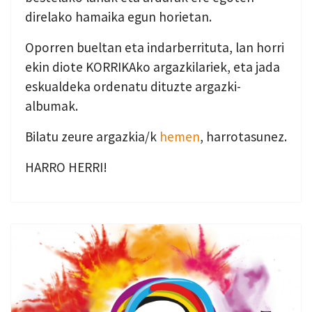
direlako hamaika egun horietan.
Oporren bueltan eta indarberrituta, lan horri
ekin diote KORRIKAko argazkilariek, eta jada
eskualdeka ordenatu dituzte argazki-
albumak.
Bilatu zeure argazkia/k
hemen
, harrotasunez.
HARRO HERRI!