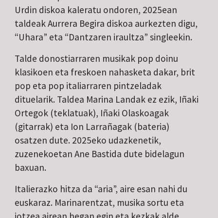
Urdin diskoa kaleratu ondoren, 2025ean
taldeak Aurrera Begira diskoa aurkezten digu,
“Uhara” eta “Dantzaren iraultza” singleekin.
Talde donostiarraren musikak pop doinu
klasikoen eta freskoen nahasketa dakar, brit
pop eta pop italiarraren pintzeladak
dituelarik. Taldea Marina Landak ez ezik, Iñaki
Ortegok (teklatuak), Iñaki Olaskoagak
(gitarrak) eta Ion Larrañagak (bateria)
osatzen dute. 2025eko udazkenetik,
zuzenekoetan Ane Bastida dute bidelagun
baxuan.
Italierazko hitza da “aria”, aire esan nahi du
euskaraz. Marinarentzat, musika sortu eta
jotzea airean hegan egin eta kezkak alde