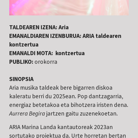
TALDEAREN IZENA: Aria
EMANALDIAREN IZENBURUA:
ARIA taldearen
kontzertua
EMANALDI MOTA: kontzertua
PUBLIKO:
orokorra
SINOPSIA
Aria musika taldeak bere bigarren diskoa
kaleratu berri du 2025ean. Pop dantzagarria,
energiaz betetakoa eta bihotzera iristen dena.
Aurrera Begira
jartzen gaitu zuzenekoetan.
ARIA Marina Landa kantautoreak 2023an
sortutako proiektua da. Urte horretan bertan