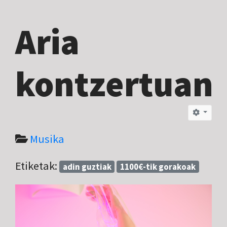
Aria
kontzertuan
Musika
Etiketak:
adin guztiak
1100€-tik gorakoak