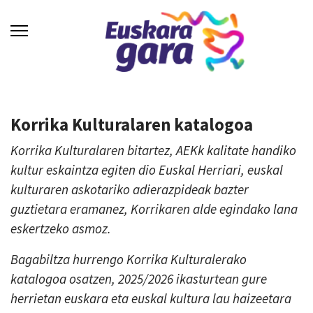
Korrika Kulturalaren katalogoa
Korrika Kulturalaren bitartez, AEKk kalitate handiko
kultur eskaintza egiten dio Euskal Herriari, euskal
kulturaren askotariko adierazpideak bazter
guztietara eramanez, Korrikaren alde egindako lana
eskertzeko asmoz.
Bagabiltza hurrengo Korrika Kulturalerako
katalogoa osatzen, 2025/2026 ikasturtean gure
herrietan euskara eta euskal kultura lau haizeetara