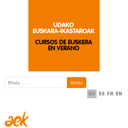
Bilatu
Bilatu
Hautatu hizkuntza
EU
ES
FR
EN