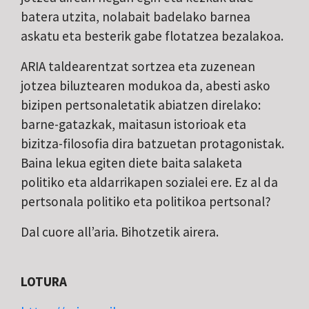
batera utzita, nolabait badelako barnea
askatu eta besterik gabe flotatzea bezalakoa.
ARIA taldearentzat sortzea eta zuzenean
jotzea biluztearen modukoa da, abesti asko
bizipen pertsonaletatik abiatzen direlako:
barne-gatazkak, maitasun istorioak eta
bizitza-filosofia dira batzuetan protagonistak.
Baina lekua egiten diete baita salaketa
politiko eta aldarrikapen sozialei ere. Ez al da
pertsonala politiko eta politikoa pertsonal?
Dal cuore all’aria. Bihotzetik airera.
LOTURA