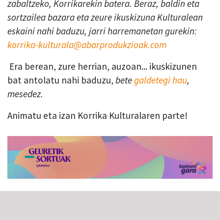
zabaltzeko, Korrikarekin batera. Beraz, baldin eta
sortzailea bazara eta zeure ikuskizuna Kulturalean
eskaini nahi baduzu, jarri harremanetan gurekin:
korrika-kulturala@abarprodukzioak.com
Era berean, zure herrian, auzoan... ikuskizunen
bat antolatu nahi baduzu,
bete
galdetegi hau
,
mesedez.
Animatu eta izan Korrika Kulturalaren parte!