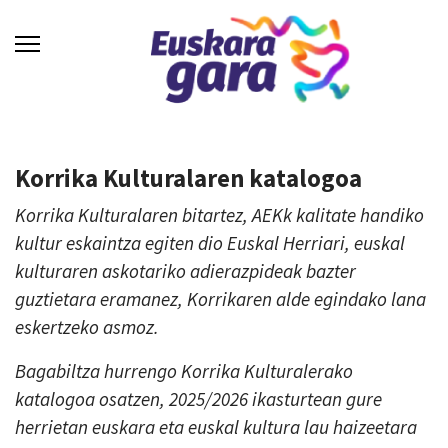
Korrika Kulturalaren katalogoa
Korrika Kulturalaren bitartez, AEKk kalitate handiko
kultur eskaintza egiten dio Euskal Herriari, euskal
kulturaren askotariko adierazpideak bazter
guztietara eramanez, Korrikaren alde egindako lana
eskertzeko asmoz.
Bagabiltza hurrengo Korrika Kulturalerako
katalogoa osatzen, 2025/2026 ikasturtean gure
herrietan euskara eta euskal kultura lau haizeetara