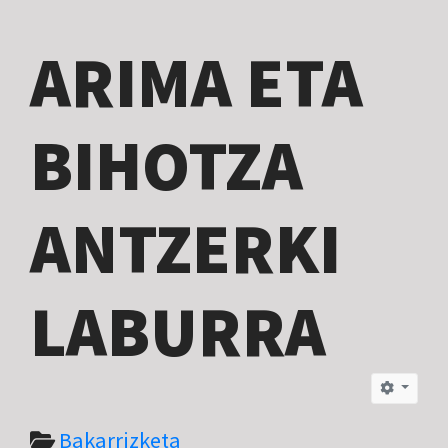
ARIMA ETA
BIHOTZA
ANTZERKI
LABURRA
Bakarrizketa