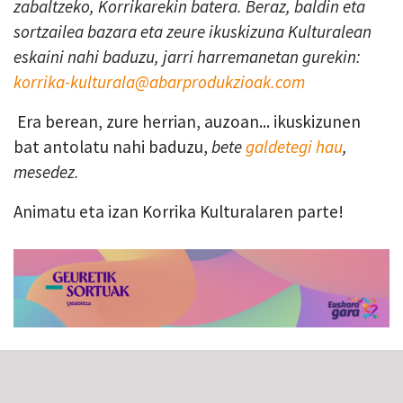
zabaltzeko, Korrikarekin batera. Beraz, baldin eta
sortzailea bazara eta zeure ikuskizuna Kulturalean
eskaini nahi baduzu, jarri harremanetan gurekin:
korrika-kulturala@abarprodukzioak.com
Era berean, zure herrian, auzoan... ikuskizunen
bat antolatu nahi baduzu,
bete
galdetegi hau
,
mesedez.
Animatu eta izan Korrika Kulturalaren parte!