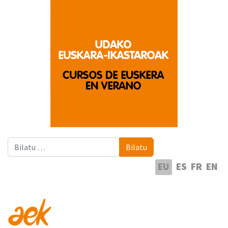
Bilatu
Bilatu
Hautatu hizkuntza
EU
ES
FR
EN