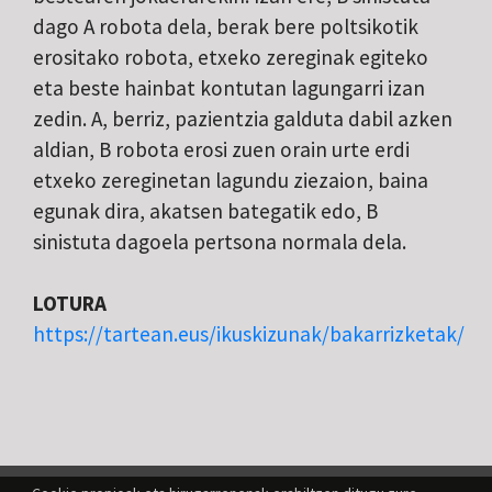
dago A robota dela, berak bere poltsikotik
erositako robota, etxeko zereginak egiteko
eta beste hainbat kontutan lagungarri izan
zedin. A, berriz, pazientzia galduta dabil azken
aldian, B robota erosi zuen orain urte erdi
etxeko zereginetan lagundu ziezaion, baina
egunak dira, akatsen bategatik edo, B
sinistuta dagoela pertsona normala dela.
LOTURA
https://tartean.eus/ikuskizunak/bakarrizketak/