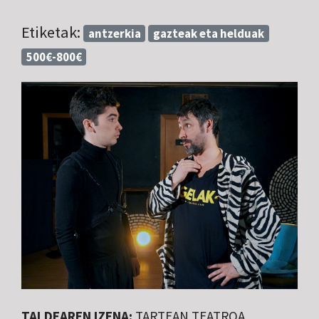
Etiketak:
antzerkia
gazteak eta helduak
500€-800€
TALDEAREN IZENA:
TARTEAN TEATROA