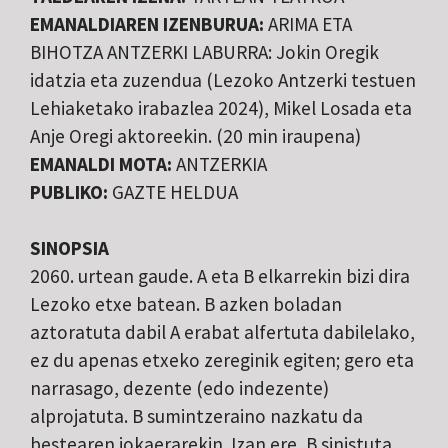
EMANALDIAREN IZENBURUA:
ARIMA ETA
BIHOTZA ANTZERKI LABURRA: Jokin Oregik
idatzia eta zuzendua (Lezoko Antzerki testuen
Lehiaketako irabazlea 2024), Mikel Losada eta
Anje Oregi aktoreekin. (20 min iraupena)
EMANALDI MOTA:
ANTZERKIA
PUBLIKO:
GAZTE HELDUA
SINOPSIA
2060. urtean gaude. A eta B elkarrekin bizi dira
Lezoko etxe batean. B azken boladan
aztoratuta dabil A erabat alfertuta dabilelako,
ez du apenas etxeko zereginik egiten; gero eta
narrasago, dezente (edo indezente)
alprojatuta. B sumintzeraino nazkatu da
bestearen jokaerarekin. Izan ere, B sinistuta