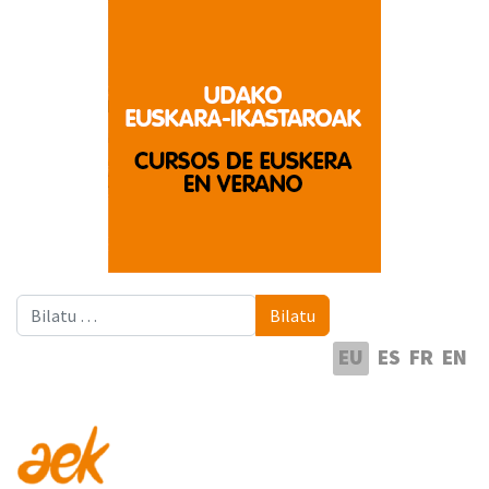
Bilatu
Bilatu
Hautatu hizkuntza
EU
ES
FR
EN