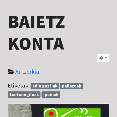
BAIETZ
KONTA
Antzerkia
Etiketak:
adin guztiak
pailazoak
txotxongiloak
ipuinak