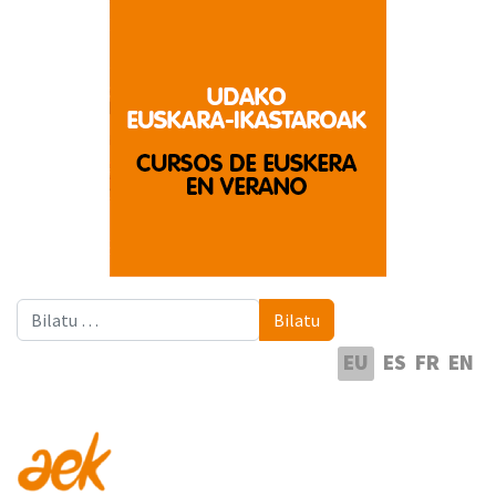
Bilatu
Bilatu
Hautatu hizkuntza
EU
ES
FR
EN