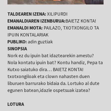
TALDEAREN IZENA:
XILIPURDI
EMANALDIAREN IZENBURUA:
BAIETZ KONTA!
EMANALDI MOTA:
PAILAZO, TXOTXONGILO TA
IPUIN KONTALARIAK
PUBLIKO:
adin guztiak
SINOPSIA
Nork ez du ipuin bat idaztearekin amestu?
Nola kontatu ipuin bat? Kontu handiz, Pepa ta
Kutxo saiatuko dira… BAIETZ KONTA!
txotxongiloak eta clown nahasten duen
liburuen barrurako bidaia da. Lortuko al dute
egunen batean,idazle ospetsuak izatea?
LOTURA