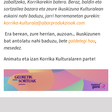
zabaltzeko, Korrikarekin batera. Beraz, baldin eta
sortzailea bazara eta zeure ikuskizuna Kulturalean
eskaini nahi baduzu, jarri harremanetan gurekin:
korrika-kulturala@abarprodukzioak.com
Era berean, zure herrian, auzoan... ikuskizunen
bat antolatu nahi baduzu,
bete
galdetegi hau
,
mesedez.
Animatu eta izan Korrika Kulturalaren parte!