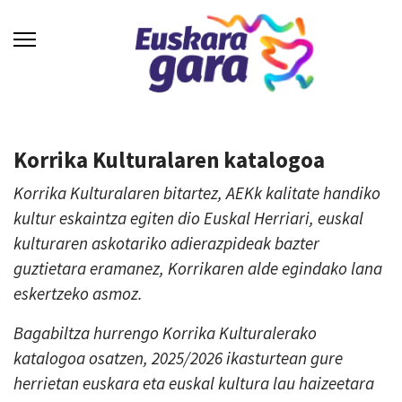
Korrika Kulturalaren katalogoa
Korrika Kulturalaren bitartez, AEKk kalitate handiko
kultur eskaintza egiten dio Euskal Herriari, euskal
kulturaren askotariko adierazpideak bazter
guztietara eramanez, Korrikaren alde egindako lana
eskertzeko asmoz.
Bagabiltza hurrengo Korrika Kulturalerako
katalogoa osatzen, 2025/2026 ikasturtean gure
herrietan euskara eta euskal kultura lau haizeetara