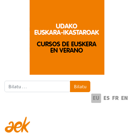
Bilatu
Bilatu
Hautatu hizkuntza
EU
ES
FR
EN