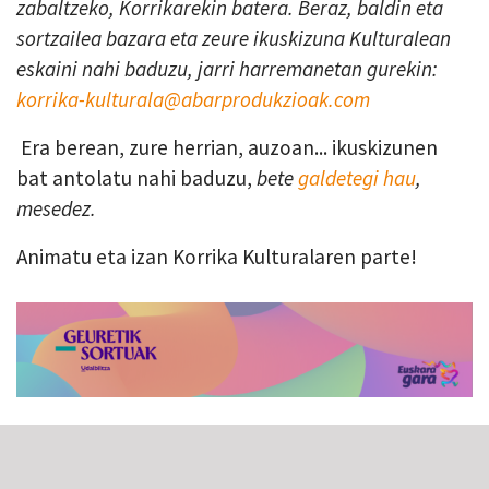
zabaltzeko, Korrikarekin batera. Beraz, baldin eta
sortzailea bazara eta zeure ikuskizuna Kulturalean
eskaini nahi baduzu, jarri harremanetan gurekin:
korrika-kulturala@abarprodukzioak.com
Era berean, zure herrian, auzoan... ikuskizunen
bat antolatu nahi baduzu,
bete
galdetegi hau
,
mesedez.
Animatu eta izan Korrika Kulturalaren parte!