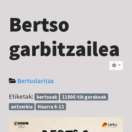
Bertso
garbitzailea
Bertsolaritza
Etiketak:
bertsoak
1100€-tik gorakoak
antzerkia
Haurra 6-12