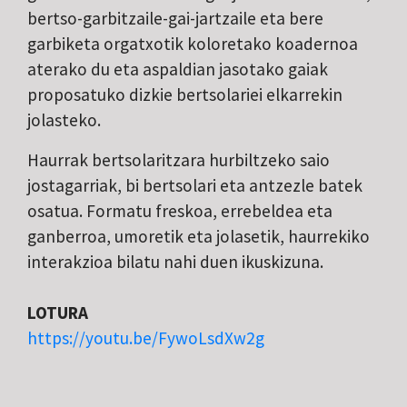
bertso-garbitzaile-gai-jartzaile eta bere
garbiketa orgatxotik koloretako koadernoa
aterako du eta aspaldian jasotako gaiak
proposatuko dizkie bertsolariei elkarrekin
jolasteko.
Haurrak bertsolaritzara hurbiltzeko saio
jostagarriak, bi bertsolari eta antzezle batek
osatua. Formatu freskoa, errebeldea eta
ganberroa, umoretik eta jolasetik, haurrekiko
interakzioa bilatu nahi duen ikuskizuna.
LOTURA
https://youtu.be/FywoLsdXw2g