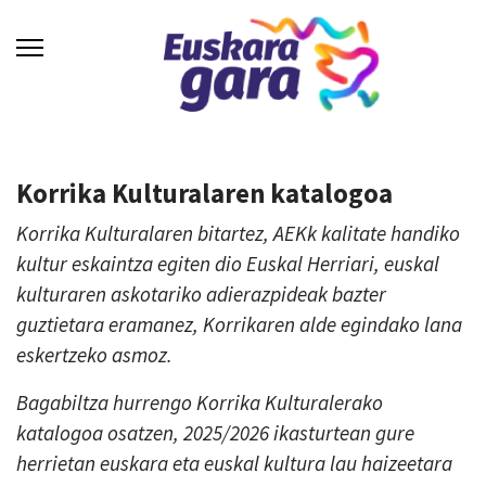
Korrika Kulturalaren katalogoa
Korrika Kulturalaren bitartez, AEKk kalitate handiko
kultur eskaintza egiten dio Euskal Herriari, euskal
kulturaren askotariko adierazpideak bazter
guztietara eramanez, Korrikaren alde egindako lana
eskertzeko asmoz.
Bagabiltza hurrengo Korrika Kulturalerako
katalogoa osatzen, 2025/2026 ikasturtean gure
herrietan euskara eta euskal kultura lau haizeetara