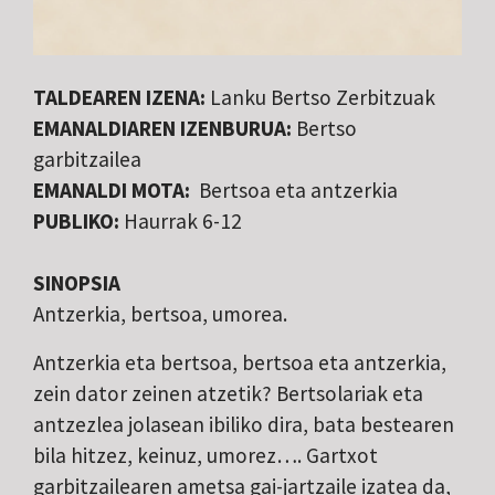
TALDEAREN IZENA:
Lanku Bertso Zerbitzuak
EMANALDIAREN IZENBURUA:
Bertso
garbitzailea
EMANALDI MOTA:
Bertsoa eta antzerkia
PUBLIKO:
Haurrak 6-12
SINOPSIA
Antzerkia, bertsoa, umorea.
Antzerkia eta bertsoa, bertsoa eta antzerkia,
zein dator zeinen atzetik? Bertsolariak eta
antzezlea jolasean ibiliko dira, bata bestearen
bila hitzez, keinuz, umorez…. Gartxot
garbitzailearen ametsa gai-jartzaile izatea da,