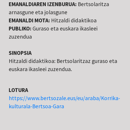
EMANALDIAREN IZENBURUA:
Bertsolaritza
arnasgune eta jolasgune
EMANALDI MOTA:
Hitzaldi didaktikoa
PUBLIKO:
Guraso eta euskara ikasleei
zuzendua
SINOPSIA
Hitzaldi didaktikoa: Bertsolaritzaz guraso eta
euskara ikasleei zuzendua.
LOTURA
https://www.bertsozale.eus/eu/araba/Korrika-
kulturala-Bertsoa-Gara