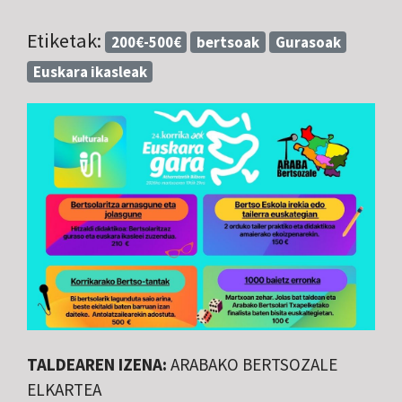
Etiketak:
200€-500€
bertsoak
Gurasoak
Euskara ikasleak
TALDEAREN IZENA:
ARABAKO BERTSOZALE
ELKARTEA