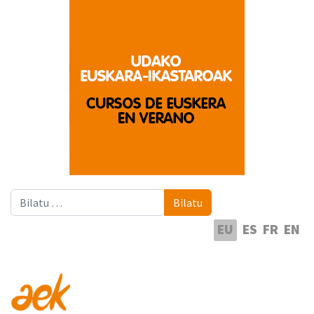
Bilatu
Bilatu
Hautatu hizkuntza
EU
ES
FR
EN