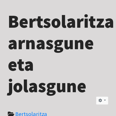
Bertsolaritza
arnasgune
eta
jolasgune
Bertsolaritza