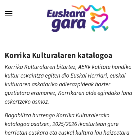
Korrika Kulturalaren katalogoa
Korrika Kulturalaren bitartez, AEKk kalitate handiko
kultur eskaintza egiten dio Euskal Herriari, euskal
kulturaren askotariko adierazpideak bazter
guztietara eramanez, Korrikaren alde egindako lana
eskertzeko asmoz.
Bagabiltza hurrengo Korrika Kulturalerako
katalogoa osatzen, 2025/2026 ikasturtean gure
herrietan euskara eta euskal kultura lau haizeetara