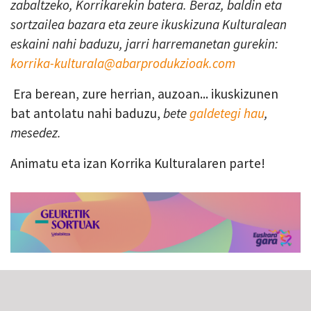
zabaltzeko, Korrikarekin batera. Beraz, baldin eta
sortzailea bazara eta zeure ikuskizuna Kulturalean
eskaini nahi baduzu, jarri harremanetan gurekin:
korrika-kulturala@abarprodukzioak.com
Era berean, zure herrian, auzoan... ikuskizunen
bat antolatu nahi baduzu,
bete
galdetegi hau
,
mesedez.
Animatu eta izan Korrika Kulturalaren parte!