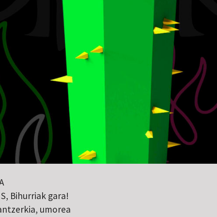
A
, Bihurriak gara!
antzerkia, umorea