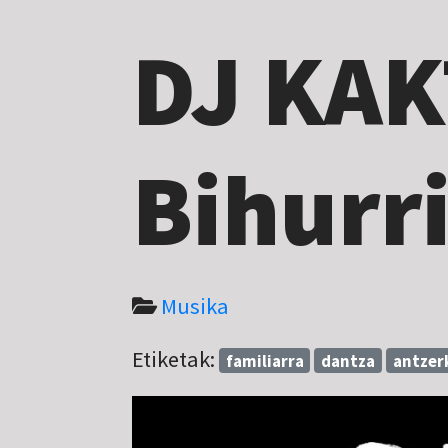
DJ KAK
Bihurr
Musika
Etiketak:
familiarra
dantza
antzer