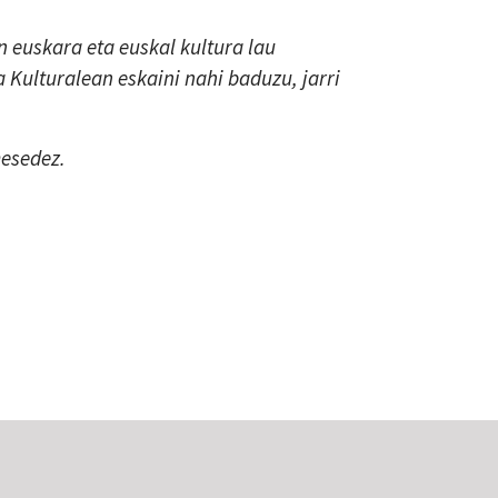
 euskara eta euskal kultura lau
a Kulturalean eskaini nahi baduzu, jarri
mesedez.