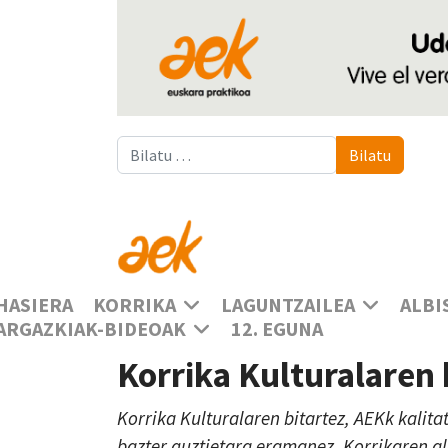
Bilatu
Bilatu
HASIERA
KORRIKA
LAGUNTZAILEA
ALBI
ARGAZKIAK-BIDEOAK
12. EGUNA
Korrika Kulturalaren
Korrika Kulturalaren bitartez, AEKk kalita
bazter guztietara eramanez, Korrikaren a