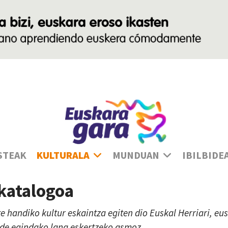
Ha
STEAK
KULTURALA
MUNDUAN
IBILBIDE
 katalogoa
te handiko kultur eskaintza egiten dio Euskal Herriari, e
lde egindako lana eskertzeko asmoz.