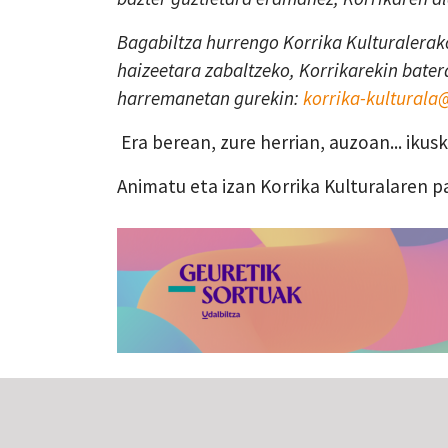
Bagabiltza hurrengo Korrika Kulturalerako
haizeetara zabaltzeko, Korrikarekin batera
harremanetan gurekin:
korrika-kultural
Era berean, zure herrian, auzoan... iku
Animatu eta izan Korrika Kulturalaren p