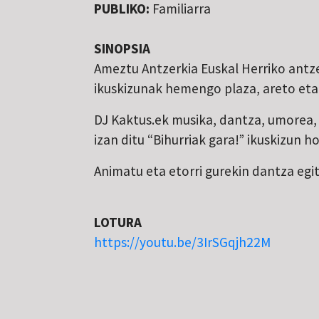
PUBLIKO:
Familiarra
SINOPSIA
Ameztu Antzerkia Euskal Herriko antz
ikuskizunak hemengo plaza, areto eta
DJ Kaktus.ek musika, dantza, umorea, j
izan ditu “Bihurriak gara!” ikuskizun h
Animatu eta etorri gurekin dantza egi
LOTURA
https://youtu.be/3IrSGqjh22M