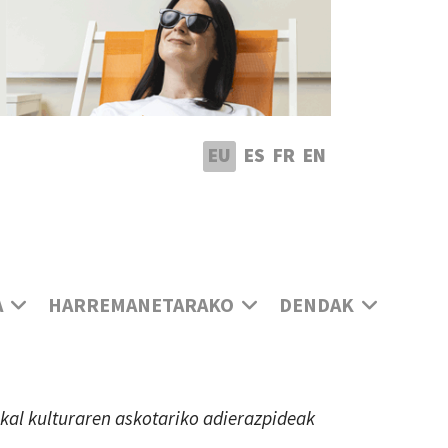
utatu hizkuntza
EU
ES
FR
EN
A
HARREMANETARAKO
DENDAK
uskal kulturaren askotariko adierazpideak