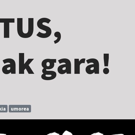
TUS,
iak gara!
kia
umorea