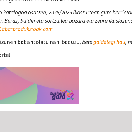
 katalogoa osatzen, 2025/2026 ikasturtean gure herrietan
. Beraz, baldin eta sortzailea bazara eta zeure ikuskizun
a@abarprodukzioak.com
skizunen bat antolatu nahi baduzu,
bete
galdetegi hau
, 
arte!