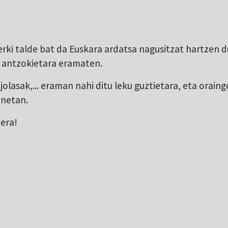
erki talde bat da Euskara ardatsa nagusitzat hartzen
 antzokietara eramaten.
olasak,... eraman nahi ditu leku guztietara, eta orain
onetan.
tera!