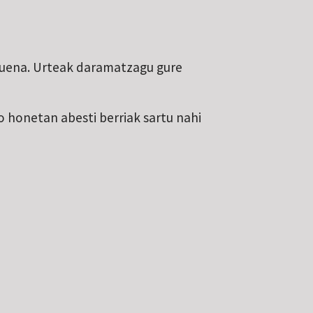
 duena. Urteak daramatzagu gure
go honetan abesti berriak sartu nahi