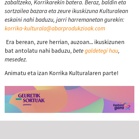
zabaltzeko, Korrikarekin batera. Beraz, baldin eta
sortzailea bazara eta zeure ikuskizuna Kulturalean
eskaini nahi baduzu, jarri harremanetan gurekin:
korrika-kulturala@abarprodukzioak.com
Era berean, zure herrian, auzoan... ikuskizunen
bat antolatu nahi baduzu,
bete
galdetegi hau
,
mesedez.
Animatu eta izan Korrika Kulturalaren parte!