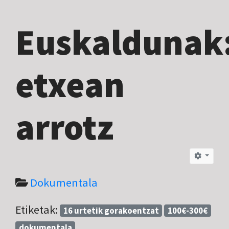
Euskaldunak
etxean
arrotz
Dokumentala
Etiketak:
16 urtetik gorakoentzat
100€-300€
dokumentala