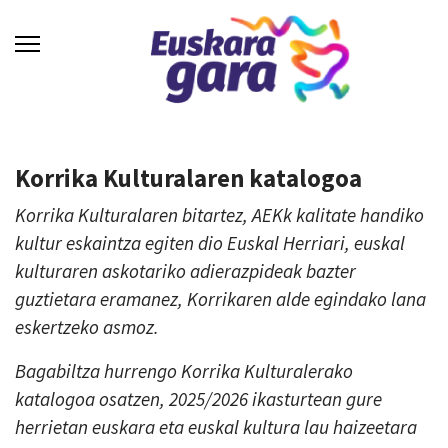
Korrika Kulturalaren katalogoa
Korrika Kulturalaren bitartez, AEKk kalitate handiko
kultur eskaintza egiten dio Euskal Herriari, euskal
kulturaren askotariko adierazpideak bazter
guztietara eramanez, Korrikaren alde egindako lana
eskertzeko asmoz.
Bagabiltza hurrengo Korrika Kulturalerako
katalogoa osatzen, 2025/2026 ikasturtean gure
herrietan euskara eta euskal kultura lau haizeetara