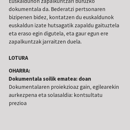
Euskaldunon zapalkuntzari buruzko
dokumentala da. Bederatzi pertsonaren
bizipenen bidez, kontatzen du euskaldunok
euskaldun izate hutsagatik zapaldu gaituztela
eta eraso egin digutela, eta gaur egun ere
zapalkuntzak jarraitzen duela.
LOTURA
OHARRA:
Dokumentala soilik ematea: doan
Dokumentalaren proiekzioaz gain, egilearekin
aurkezpena eta solasaldia: kontsultatu
prezioa