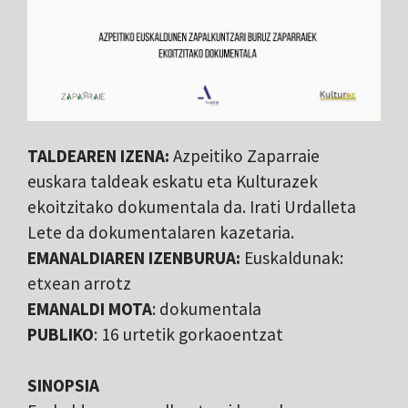
TALDEAREN IZENA:
Azpeitiko Zaparraie
euskara taldeak eskatu eta Kulturazek
ekoitzitako dokumentala da. Irati Urdalleta
Lete da dokumentalaren kazetaria.
EMANALDIAREN IZENBURUA:
Euskaldunak:
etxean arrotz
EMANALDI MOTA
: dokumentala
PUBLIKO
: 16 urtetik gorkaoentzat
SINOPSIA