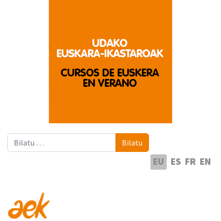
Bilatu
Bilatu
Hautatu hizkuntza
EU
ES
FR
EN