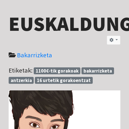
EUSKALDUN
Bakarrizketa
Etiketak:
1100€-tik gorakoak
bakarrizketa
antzerkia
16 urtetik gorakoentzat