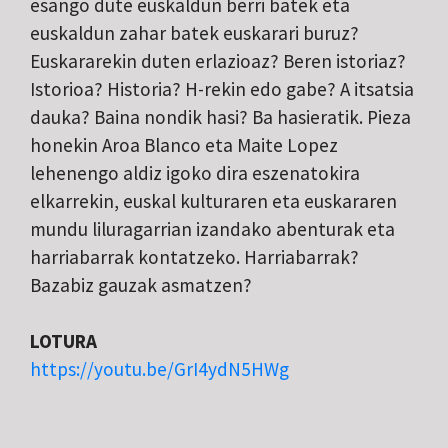
esango dute euskaldun berri batek eta
euskaldun zahar batek euskarari buruz?
Euskararekin duten erlazioaz? Beren istoriaz?
Istorioa? Historia? H-rekin edo gabe? A itsatsia
dauka? Baina nondik hasi? Ba hasieratik. Pieza
honekin Aroa Blanco eta Maite Lopez
lehenengo aldiz igoko dira eszenatokira
elkarrekin, euskal kulturaren eta euskararen
mundu liluragarrian izandako abenturak eta
harriabarrak kontatzeko. Harriabarrak?
Bazabiz gauzak asmatzen?
LOTURA
https://youtu.be/GrI4ydN5HWg