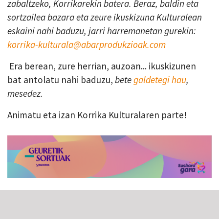
zabaltzeko, Korrikarekin batera. Beraz, baldin eta
sortzailea bazara eta zeure ikuskizuna Kulturalean
eskaini nahi baduzu, jarri harremanetan gurekin:
korrika-kulturala@abarprodukzioak.com
Era berean, zure herrian, auzoan... ikuskizunen
bat antolatu nahi baduzu,
bete
galdetegi hau
,
mesedez.
Animatu eta izan Korrika Kulturalaren parte!