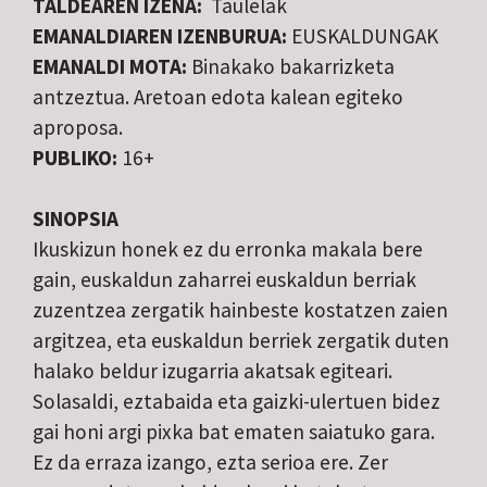
TALDEAREN IZENA:
Taulelak
EMANALDIAREN IZENBURUA:
EUSKALDUNGAK
EMANALDI MOTA:
Binakako bakarrizketa
antzeztua. Aretoan edota kalean egiteko
aproposa.
PUBLIKO:
16+
SINOPSIA
Ikuskizun honek ez du erronka makala bere
gain, euskaldun zaharrei euskaldun berriak
zuzentzea zergatik hainbeste kostatzen zaien
argitzea, eta euskaldun berriek zergatik duten
halako beldur izugarria akatsak egiteari.
Solasaldi, eztabaida eta gaizki-ulertuen bidez
gai honi argi pixka bat ematen saiatuko gara.
Ez da erraza izango, ezta serioa ere. Zer