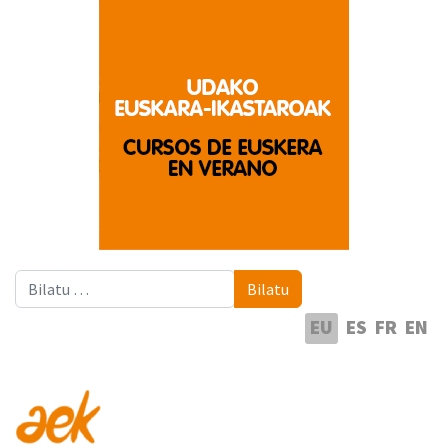
Bilatu
Bilatu
Hautatu hizkuntza
EU
ES
FR
EN