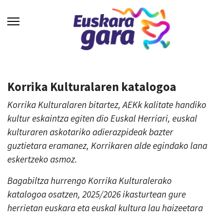
Korrika Kulturalaren katalogoa
Korrika Kulturalaren bitartez, AEKk kalitate handiko
kultur eskaintza egiten dio Euskal Herriari, euskal
kulturaren askotariko adierazpideak bazter
guztietara eramanez, Korrikaren alde egindako lana
eskertzeko asmoz.
Bagabiltza hurrengo Korrika Kulturalerako
katalogoa osatzen, 2025/2026 ikasturtean gure
herrietan euskara eta euskal kultura lau haizeetara