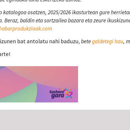
 katalogoa osatzen, 2025/2026 ikasturtean gure herrietan
. Beraz, baldin eta sortzailea bazara eta zeure ikuskizun
a@abarprodukzioak.com
skizunen bat antolatu nahi baduzu,
bete
galdetegi hau
, 
arte!