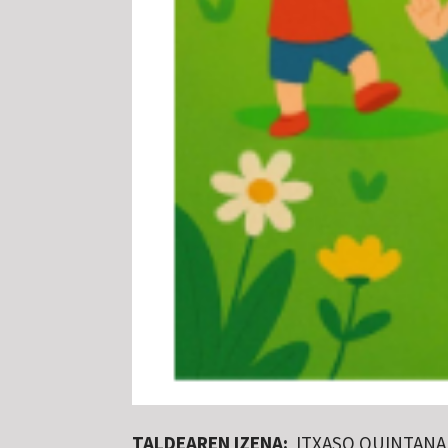
TALDEAREN IZENA:
ITXASO QUINTANA