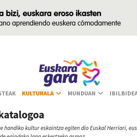
Ha
STEAK
KULTURALA
MUNDUAN
IBILBIDE
 katalogoa
te handiko kultur eskaintza egiten dio Euskal Herriari, e
lde egindako lana eskertzeko asmoz.