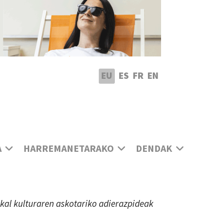
utatu hizkuntza
EU
ES
FR
EN
A
HARREMANETARAKO
DENDAK
uskal kulturaren askotariko adierazpideak