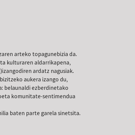
zaren arteko topagunebizia da.
ta kulturaren aldarrikapena,
a)izangodiren ardatz nagusiak.
bizitzeko aukera izango du,
da: belaunaldi ezberdinetako
koeta komunitate-sentimendua
ia baten parte garela sinetsita.