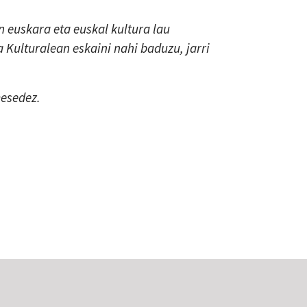
 euskara eta euskal kultura lau
a Kulturalean eskaini nahi baduzu, jarri
mesedez.