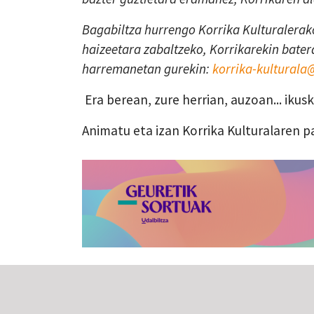
Bagabiltza hurrengo Korrika Kulturalerako
haizeetara zabaltzeko, Korrikarekin batera
harremanetan gurekin:
korrika-kultural
Era berean, zure herrian, auzoan... iku
Animatu eta izan Korrika Kulturalaren p