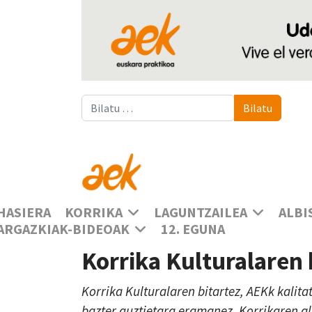
Bilatu
Bilatu
HASIERA
KORRIKA
LAGUNTZAILEA
ALBI
ARGAZKIAK-BIDEOAK
12. EGUNA
Korrika Kulturalaren
Korrika Kulturalaren bitartez, AEKk kalita
bazter guztietara eramanez, Korrikaren a