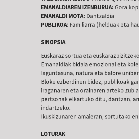
EMANALDIAREN IZENBURUA:
Gora kop
EMANALDI MOTA:
Dantzaldia
PUBLIKOA
: Familiarra (helduak eta ha
SINOPSIA
Euskaraz sortua eta euskarazbizitzek
Emanaldiak bidaia emozional eta kole
laguntasuna, natura eta balore uniber
Bloke ezberdinen bidez, publikoak gar
iraganaren eta orainaren arteko zubia
pertsonak elkartuko ditu, dantzan, 
indartzeko.
Ikuskizunaren amaieran, sortutako ene
LOTURAK