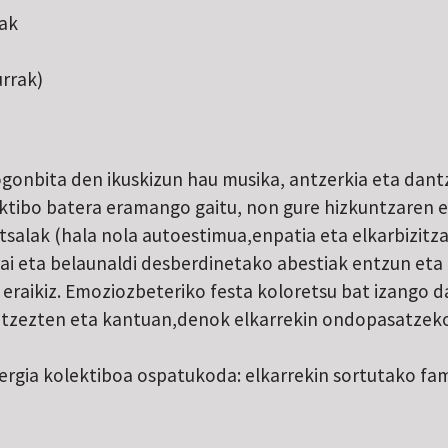
ak
urrak)
ogonbita den ikuskizun hau musika, antzerkia eta dant
ktibo batera eramango gaitu, non gure hizkuntzaren e
tsalak (hala nola autoestimua,enpatia eta elkarbizitz
ai eta belaunaldi desberdinetako abestiak entzun eta 
 eraikiz. Emoziozbeteriko festa koloretsu bat izango 
antzezten eta kantuan,denok elkarrekin ondopasatze
rgia kolektiboa ospatukoda: elkarrekin sortutako famil