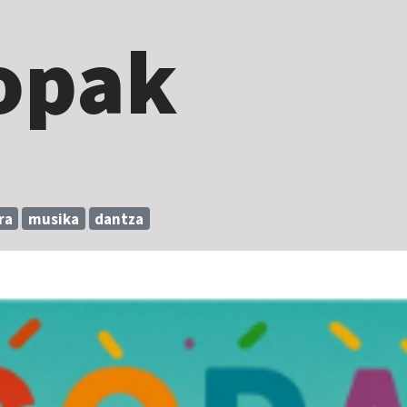
opak
ra
musika
dantza