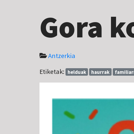
Gora k
Antzerkia
Etiketak:
helduak
haurrak
familiar