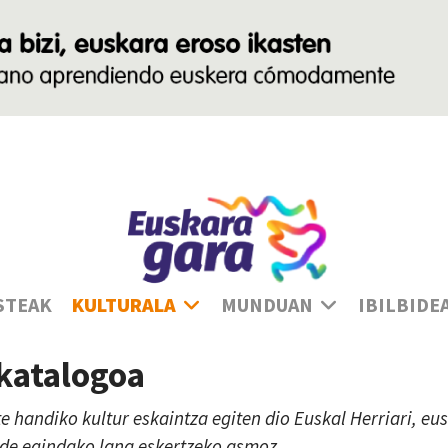
Ha
STEAK
KULTURALA
MUNDUAN
IBILBIDE
 katalogoa
te handiko kultur eskaintza egiten dio Euskal Herriari, e
lde egindako lana eskertzeko asmoz.