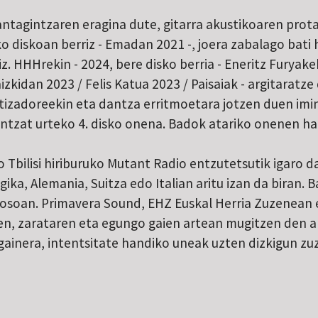
antagintzaren eragina dute, gitarra akustikoaren prot
ko diskoan berriz - Emadan 2021 -, joera zabalago bati 
z. HHHrekin - 2024, bere disko berria - Eneritz Furyak
kidan 2023 / Felis Katua 2023 / Paisaiak - argitaratze
etizadoreekin eta dantza erritmoetara jotzen duen imin
zat urteko 4. disko onena. Badok atariko onenen hai
Tbilisi hiriburuko Mutant Radio entzutetsutik igaro da
lgika, Alemania, Suitza edo Italian aritu izan da biran. 
a osoan. Primavera Sound, EHZ Euskal Herria Zuzenean e
en, zarataren eta egungo gaien artean mugitzen den ar
gainera, intentsitate handiko uneak uzten dizkigun z