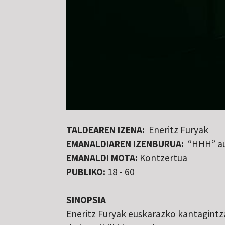
TALDEAREN IZENA:
Eneritz Furyak
EMANALDIAREN IZENBURUA:
“HHH” au
EMANALDI MOTA:
Kontzertua
PUBLIKO:
18 - 60
SINOPSIA
Eneritz Furyak euskarazko kantagintz