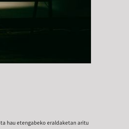
sta hau etengabeko eraldaketan aritu