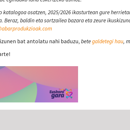
 katalogoa osatzen, 2025/2026 ikasturtean gure herrietan
. Beraz, baldin eta sortzailea bazara eta zeure ikuskizun
a@abarprodukzioak.com
skizunen bat antolatu nahi baduzu,
bete
galdetegi hau
, 
arte!