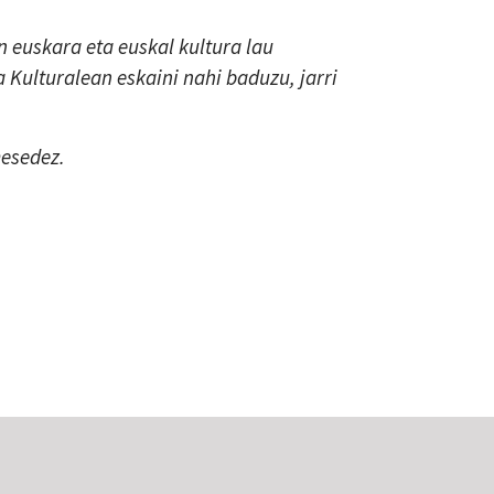
 euskara eta euskal kultura lau
a Kulturalean eskaini nahi baduzu, jarri
mesedez.