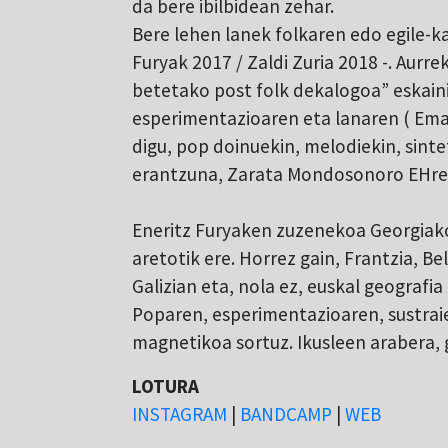
da bere ibilbidean zehar.
Bere lehen lanek folkaren edo egile-k
Furyak 2017 / Zaldi Zuria 2018 -. Aurre
betetako post folk dekalogoa” eskaini
esperimentazioaren eta lanaren ( Emaiz
digu, pop doinuekin, melodiekin, sint
erantzuna, Zarata Mondosonoro EHrent
Eneritz Furyaken zuzenekoa Georgiako 
aretotik ere. Horrez gain, Frantzia, Be
Galizian eta, nola ez, euskal geografi
Poparen, esperimentazioaren, sustrai
magnetikoa sortuz. Ikusleen arabera, 
LOTURA
INSTAGRAM
|
BANDCAMP
|
WEB