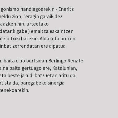
agonismo handiagoarekin - Eneritz
heldu zion, “eragin garaikidez
ek azken hiru urteetako
 datarik gabe ) emaitza eskaintzen
tzio txiki batekin. Aldaketa horren
nbat zerrendatan ere aipatua.
, baita club bertsioan Berlingo Renate
Baina baita gertuago ere, Katalunian,
ta beste jaialdi batzuetan aritu da.
tista da, paregabeko sinergia
uzenekoarekin.