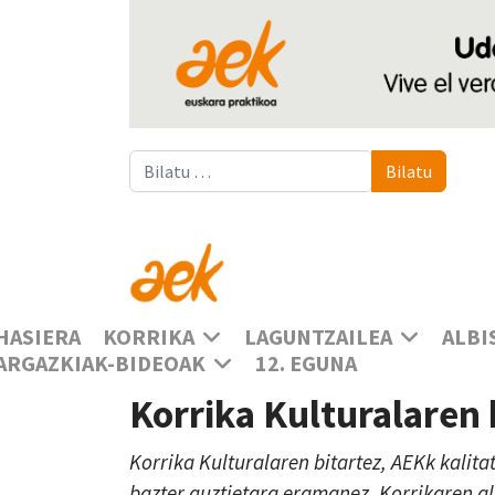
Bilatu
Bilatu
HASIERA
KORRIKA
LAGUNTZAILEA
ALBI
ARGAZKIAK-BIDEOAK
12. EGUNA
Korrika Kulturalaren
Korrika Kulturalaren bitartez, AEKk kalita
bazter guztietara eramanez, Korrikaren a