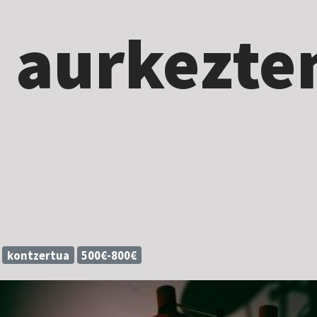
 aurkezte
kontzertua
500€-800€