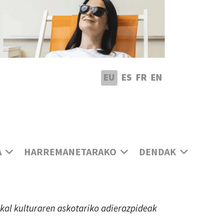
utatu hizkuntza
EU
ES
FR
EN
A
HARREMANETARAKO
DENDAK
uskal kulturaren askotariko adierazpideak