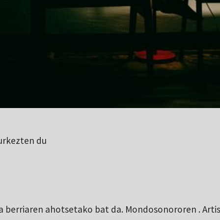
rkezten du
a berriaren ahotsetako bat da. Mondosonororen . Arti