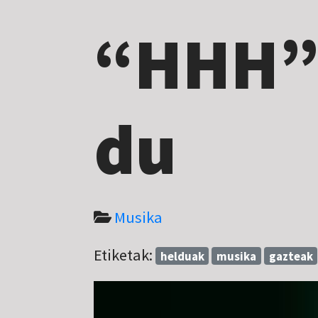
“HHH”
du
Musika
Etiketak:
helduak
musika
gazteak