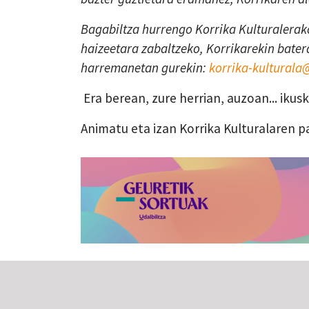
Bagabiltza hurrengo Korrika Kulturalerako
haizeetara zabaltzeko, Korrikarekin batera
harremanetan gurekin:
korrika-kultural
Era berean, zure herrian, auzoan... iku
Animatu eta izan Korrika Kulturalaren p