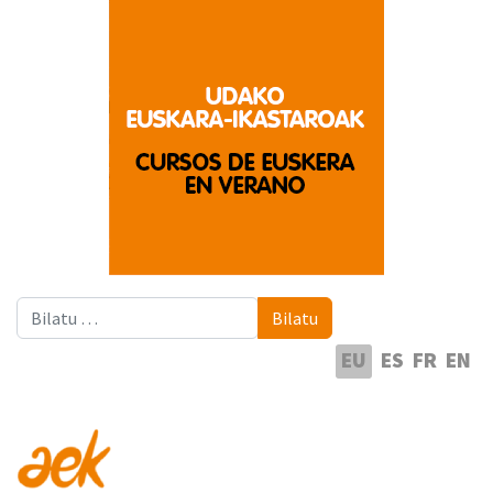
Bilatu
Bilatu
Hautatu hizkuntza
EU
ES
FR
EN