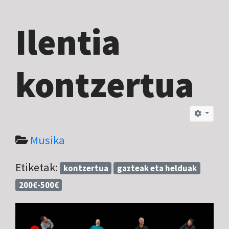
Ilentia
kontzertua
Musika
Etiketak:
kontzertua
gazteak eta helduak
200€-500€