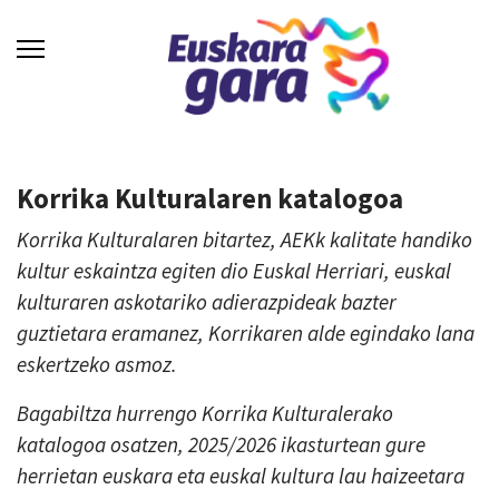
Korrika Kulturalaren katalogoa
Korrika Kulturalaren bitartez, AEKk kalitate handiko
kultur eskaintza egiten dio Euskal Herriari, euskal
kulturaren askotariko adierazpideak bazter
guztietara eramanez, Korrikaren alde egindako lana
eskertzeko asmoz.
Bagabiltza hurrengo Korrika Kulturalerako
katalogoa osatzen, 2025/2026 ikasturtean gure
herrietan euskara eta euskal kultura lau haizeetara