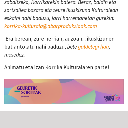
zabaltzeko, Korrikarekin batera. Beraz, baldin eta
sortzailea bazara eta zeure ikuskizuna Kulturalean
eskaini nahi baduzu, jarri harremanetan gurekin:
korrika-kulturala@abarprodukzioak.com
Era berean, zure herrian, auzoan... ikuskizunen
bat antolatu nahi baduzu,
bete
galdetegi hau
,
mesedez.
Animatu eta izan Korrika Kulturalaren parte!