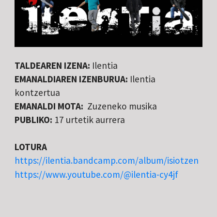
TALDEAREN IZENA:
Ilentia
EMANALDIAREN IZENBURUA:
Ilentia
kontzertua
EMANALDI MOTA:
​Zuzeneko musika
PUBLIKO:
17 urtetik aurrera
LOTURA
https://ilentia.bandcamp.com/album/isiotzen
https://www.youtube.com/@ilentia-cy4jf