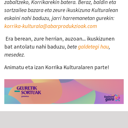
zabaltzeko, Korrikarekin batera. Beraz, baldin eta
sortzailea bazara eta zeure ikuskizuna Kulturalean
eskaini nahi baduzu, jarri harremanetan gurekin:
korrika-kulturala@abarprodukzioak.com
Era berean, zure herrian, auzoan... ikuskizunen
bat antolatu nahi baduzu,
bete
galdetegi hau
,
mesedez.
Animatu eta izan Korrika Kulturalaren parte!