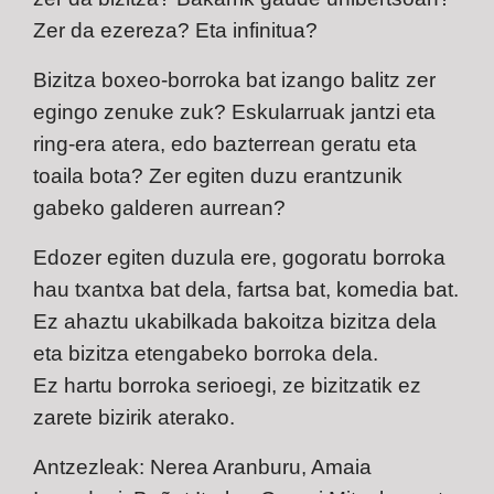
Zer da ezereza? Eta infinitua?
Bizitza boxeo-borroka bat izango balitz zer
egingo zenuke zuk? Eskularruak jantzi eta
ring-era atera, edo bazterrean geratu eta
toaila bota? Zer egiten duzu erantzunik
gabeko galderen aurrean?
Edozer egiten duzula ere, gogoratu borroka
hau txantxa bat dela, fartsa bat, komedia bat.
Ez ahaztu ukabilkada bakoitza bizitza dela
eta bizitza etengabeko borroka dela.
Ez hartu borroka serioegi, ze bizitzatik ez
zarete bizirik aterako.
Antzezleak:
Nerea Aranburu, Amaia