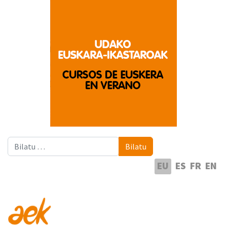
Bilatu
Bilatu
Hautatu hizkuntza
EU
ES
FR
EN