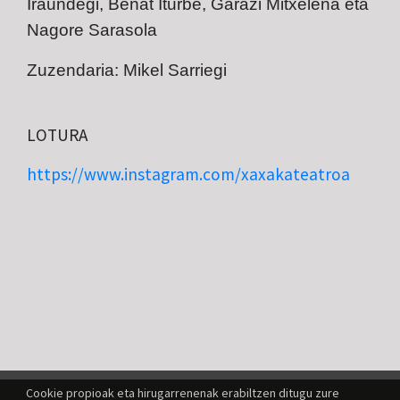
Iraundegi, Beñat Iturbe, Garazi Mitxelena eta
Nagore Sarasola
Zuzendaria:
Mikel Sarriegi
LOTURA
https://www.instagram.com/xaxakateatroa
Cookie propioak eta hirugarrenenak erabiltzen ditugu zure