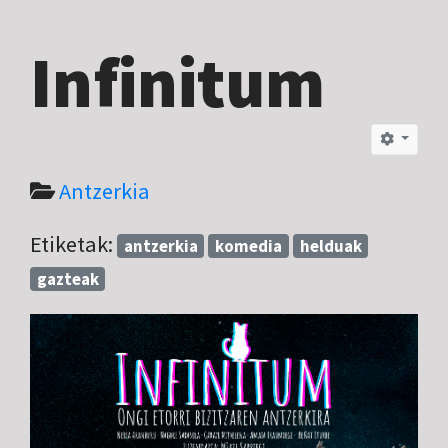
Infinitum
Antzerkia
Etiketak:
antzerkia
komedia
helduak
gazteak