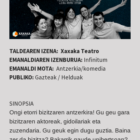
TALDEAREN IZENA: Xaxaka Teatro
EMANALDIAREN IZENBURUA:
Infinitum
EMANALDI MOTA:
Antzerkia/komedia
PUBLIKO:
Gazteak / Helduak
SINOPSIA
Ongi etorri bizitzaren antzerkira! Gu geu gara
bizitzaren aktoreak, gidoilariak eta
zuzendaria. Gu geuk egin dugu guztia. Baina
zer da bizitza? Bakarrik gaude unibertsoan?