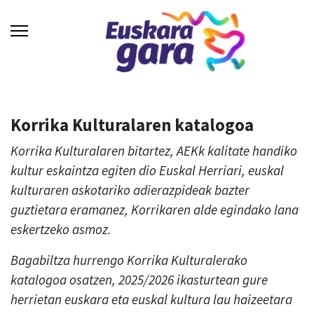
Korrika Kulturalaren katalogoa
Korrika Kulturalaren bitartez, AEKk kalitate handiko
kultur eskaintza egiten dio Euskal Herriari, euskal
kulturaren askotariko adierazpideak bazter
guztietara eramanez, Korrikaren alde egindako lana
eskertzeko asmoz.
Bagabiltza hurrengo Korrika Kulturalerako
katalogoa osatzen, 2025/2026 ikasturtean gure
herrietan euskara eta euskal kultura lau haizeetara