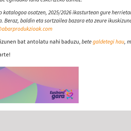
 katalogoa osatzen, 2025/2026 ikasturtean gure herrietan
. Beraz, baldin eta sortzailea bazara eta zeure ikuskizun
a@abarprodukzioak.com
skizunen bat antolatu nahi baduzu,
bete
galdetegi hau
, 
arte!