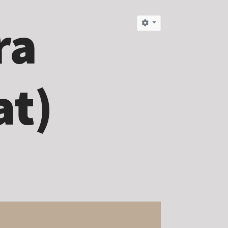
ra
at)