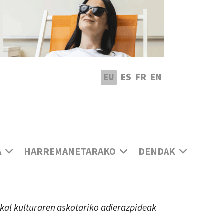
utatu hizkuntza
EU
ES
FR
EN
A
HARREMANETARAKO
DENDAK
uskal kulturaren askotariko adierazpideak