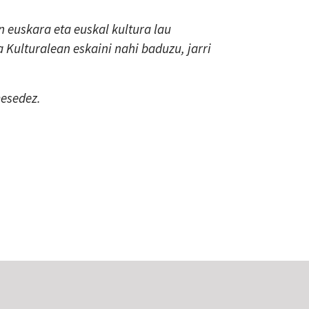
 euskara eta euskal kultura lau
a Kulturalean eskaini nahi baduzu, jarri
mesedez.