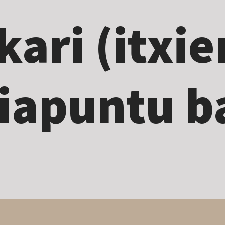
kari (itxie
biapuntu b