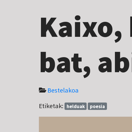
Kaixo, 
bat, a
Bestelakoa
Etiketak:
helduak
poesia