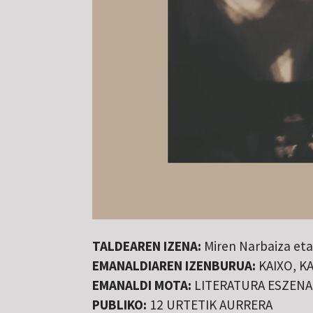
TALDEAREN IZENA:
Miren Narbaiza eta
EMANALDIAREN IZENBURUA:
KAIXO, KA
EMANALDI MOTA:
LITERATURA ESZENA
PUBLIKO:
12 URTETIK AURRERA