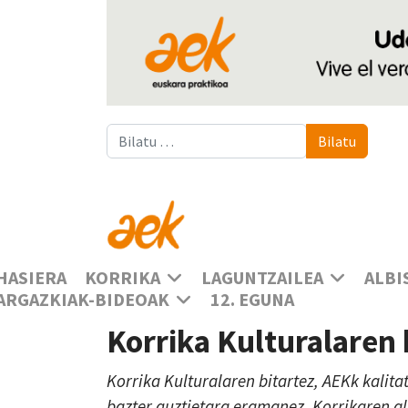
Bilatu
Bilatu
HASIERA
KORRIKA
LAGUNTZAILEA
ALBI
ARGAZKIAK-BIDEOAK
12. EGUNA
Korrika Kulturalaren
Korrika Kulturalaren bitartez, AEKk kalita
bazter guztietara eramanez, Korrikaren a