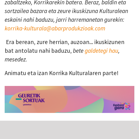
zabaltzeko, Korrikarekin batera. Beraz, baldin eta
sortzailea bazara eta zeure ikuskizuna Kulturalean
eskaini nahi baduzu, jarri harremanetan gurekin:
korrika-kulturala@abarprodukzioak.com
Era berean, zure herrian, auzoan... ikuskizunen
bat antolatu nahi baduzu,
bete
galdetegi hau
,
mesedez.
Animatu eta izan Korrika Kulturalaren parte!