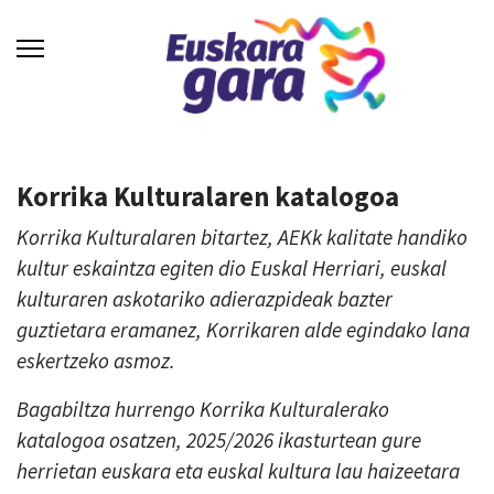
Korrika Kulturalaren katalogoa
Korrika Kulturalaren bitartez, AEKk kalitate handiko
kultur eskaintza egiten dio Euskal Herriari, euskal
kulturaren askotariko adierazpideak bazter
guztietara eramanez, Korrikaren alde egindako lana
eskertzeko asmoz.
Bagabiltza hurrengo Korrika Kulturalerako
katalogoa osatzen, 2025/2026 ikasturtean gure
herrietan euskara eta euskal kultura lau haizeetara