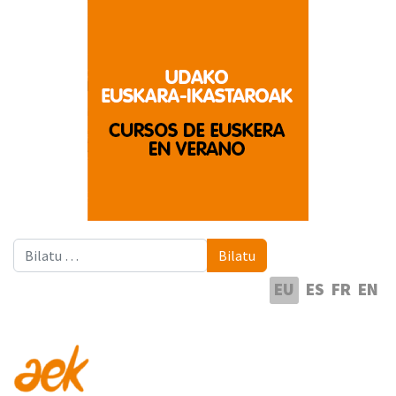
Bilatu
Bilatu
Hautatu hizkuntza
EU
ES
FR
EN