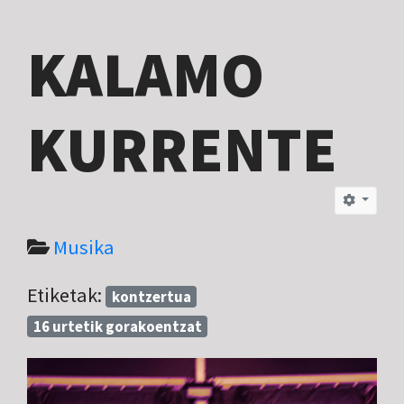
KALAMO
KURRENTE
Musika
Etiketak:
kontzertua
16 urtetik gorakoentzat