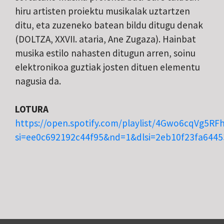
hiru artisten proiektu musikalak uztartzen
ditu, eta zuzeneko batean bildu ditugu denak
(DOLTZA, XXVII. ataria, Ane Zugaza). Hainbat
musika estilo nahasten ditugun arren, soinu
elektronikoa guztiak josten dituen elementu
nagusia da.
LOTURA
https://open.spotify.com/playlist/4Gwo6cqVg5R
si=ee0c692192c44f95&nd=1&dlsi=2eb10f23fa6445