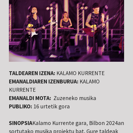
TALDEAREN IZENA:
KALAMO KURRENTE
EMANALDIAREN IZENBURUA:
KALAMO
KURRENTE
EMANALDI MOTA:
Zuzeneko musika
PUBLIKO:
16 urtetik gora
SINOPSIA
Kalamo Kurrente gara, Bilbon 2024an
sortutako musika proiektu bat. Gure taldeak