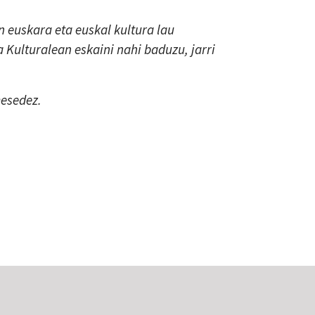
 euskara eta euskal kultura lau
a Kulturalean eskaini nahi baduzu, jarri
mesedez.