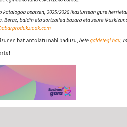
 katalogoa osatzen, 2025/2026 ikasturtean gure herrietan
. Beraz, baldin eta sortzailea bazara eta zeure ikuskizun
a@abarprodukzioak.com
skizunen bat antolatu nahi baduzu,
bete
galdetegi hau
, 
arte!