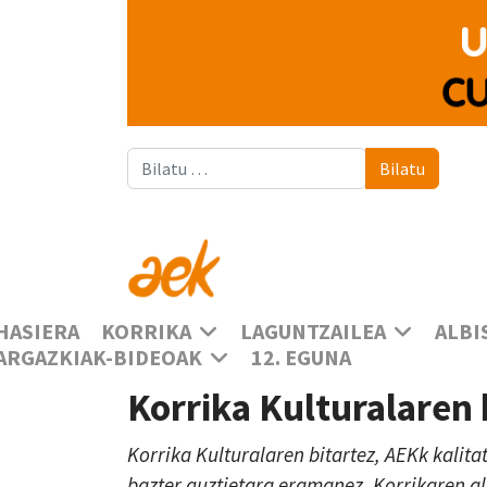
Bilatu
Bilatu
HASIERA
KORRIKA
LAGUNTZAILEA
ALBI
ARGAZKIAK-BIDEOAK
12. EGUNA
Korrika Kulturalaren
Korrika Kulturalaren bitartez, AEKk kalita
bazter guztietara eramanez, Korrikaren a