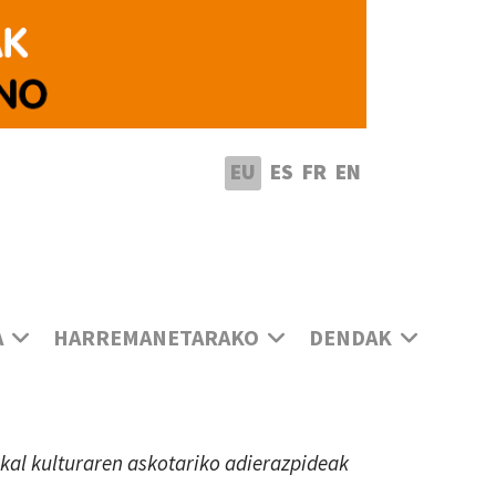
utatu hizkuntza
EU
ES
FR
EN
A
HARREMANETARAKO
DENDAK
uskal kulturaren askotariko adierazpideak