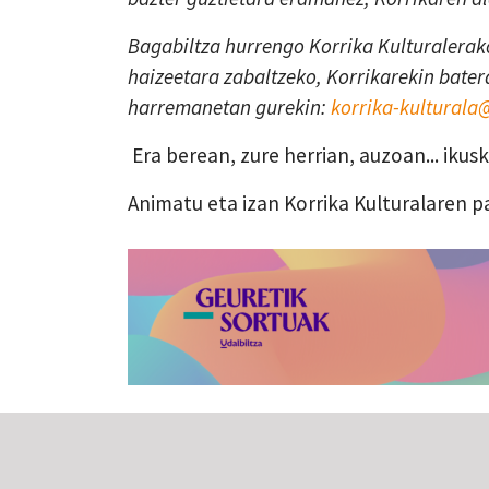
Bagabiltza hurrengo Korrika Kulturalerako
haizeetara zabaltzeko, Korrikarekin batera
harremanetan gurekin:
korrika-kultural
Era berean, zure herrian, auzoan... iku
Animatu eta izan Korrika Kulturalaren p