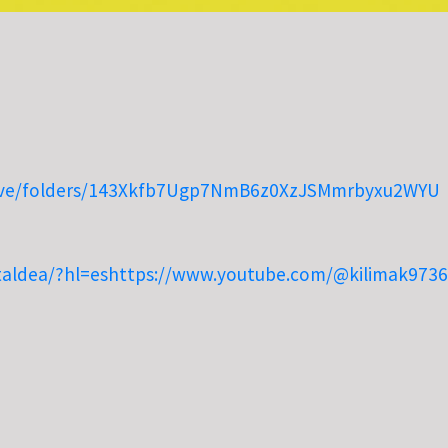
drive/folders/143Xkfb7Ugp7NmB6z0XzJSMmrbyxu2WYU
aldea/?hl=es
https://www.youtube.com/@kilimak9736