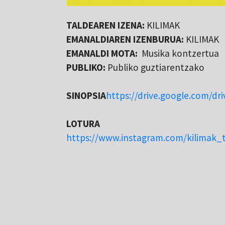
TALDEAREN IZENA:
KILIMAK
EMANALDIAREN IZENBURUA:
KILIMAK
EMANALDI MOTA:
Musika kontzertua
PUBLIKO:
Publiko guztiarentzako
SINOPSIA
https://drive.google.com/
LOTURA
https://www.instagram.com/kilimak_t