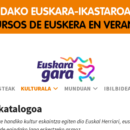
Ha
STEAK
KULTURALA
MUNDUAN
IBILBIDE
 katalogoa
te handiko kultur eskaintza egiten dio Euskal Herriari, e
lde egindako lana eskertzeko asmoz.