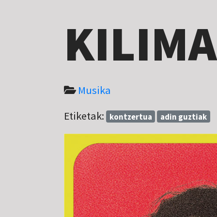
KILIM
Musika
Etiketak:
kontzertua
adin guztiak