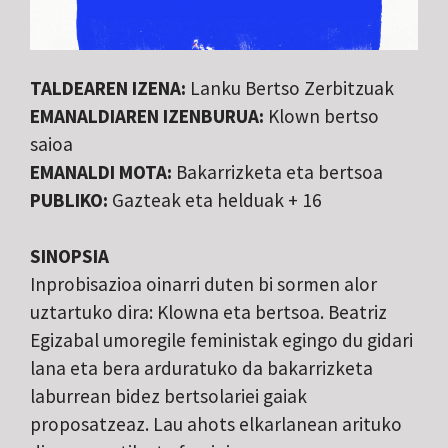
TALDEAREN IZENA:
Lanku Bertso Zerbitzuak
EMANALDIAREN IZENBURUA:
Klown bertso
saioa
EMANALDI MOTA:
Bakarrizketa eta bertsoa
PUBLIKO:
Gazteak eta helduak + 16
SINOPSIA
Inprobisazioa oinarri duten bi sormen alor
uztartuko dira: Klowna eta bertsoa. Beatriz
Egizabal umoregile feministak egingo du gidari
lana eta bera arduratuko da bakarrizketa
laburrean bidez bertsolariei gaiak
proposatzeaz. Lau ahots elkarlanean arituko