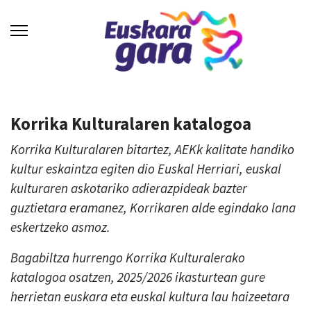
Korrika Kulturalaren katalogoa
Korrika Kulturalaren bitartez, AEKk kalitate handiko
kultur eskaintza egiten dio Euskal Herriari, euskal
kulturaren askotariko adierazpideak bazter
guztietara eramanez, Korrikaren alde egindako lana
eskertzeko asmoz.
Bagabiltza hurrengo Korrika Kulturalerako
katalogoa osatzen, 2025/2026 ikasturtean gure
herrietan euskara eta euskal kultura lau haizeetara