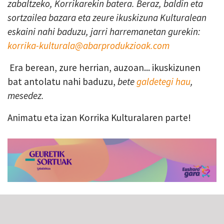
zabaltzeko, Korrikarekin batera. Beraz, baldin eta
sortzailea bazara eta zeure ikuskizuna Kulturalean
eskaini nahi baduzu, jarri harremanetan gurekin:
korrika-kulturala@abarprodukzioak.com
Era berean, zure herrian, auzoan... ikuskizunen
bat antolatu nahi baduzu,
bete
galdetegi hau
,
mesedez.
Animatu eta izan Korrika Kulturalaren parte!