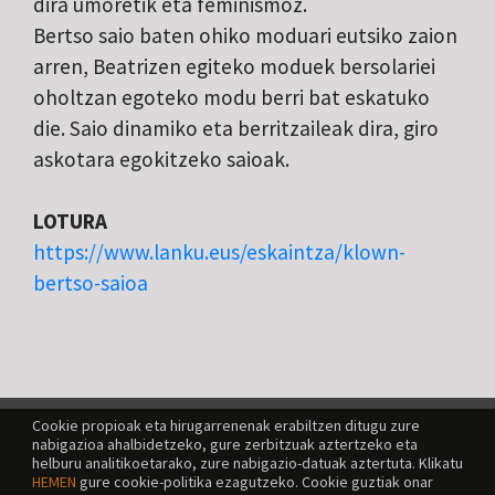
dira umoretik eta feminismoz.
Bertso saio baten ohiko moduari eutsiko zaion
arren, Beatrizen egiteko moduek bersolariei
oholtzan egoteko modu berri bat eskatuko
die. Saio dinamiko eta berritzaileak dira, giro
askotara egokitzeko saioak.
LOTURA
https://www.lanku.eus/eskaintza/klown-
bertso-saioa
Cookie propioak eta hirugarrenenak erabiltzen ditugu zure
nabigazioa ahalbidetzeko, gure zerbitzuak aztertzeko eta
helburu analitikoetarako, zure nabigazio-datuak aztertuta. Klikatu
HEMEN
gure cookie-politika ezagutzeko. Cookie guztiak onar