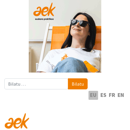
Bilatu
Bilatu
Hautatu hizkuntza
EU
ES
FR
EN