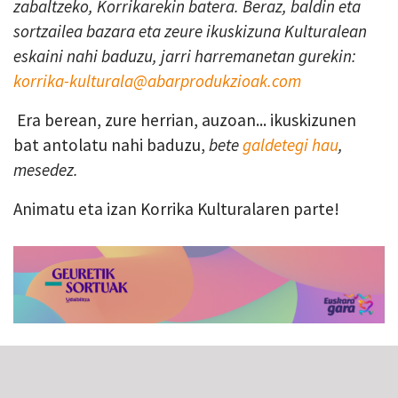
zabaltzeko, Korrikarekin batera. Beraz, baldin eta
sortzailea bazara eta zeure ikuskizuna Kulturalean
eskaini nahi baduzu, jarri harremanetan gurekin:
korrika-kulturala@abarprodukzioak.com
Era berean, zure herrian, auzoan... ikuskizunen
bat antolatu nahi baduzu,
bete
galdetegi hau
,
mesedez.
Animatu eta izan Korrika Kulturalaren parte!