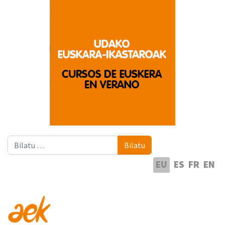
Bilatu
Bilatu
Hautatu hizkuntza
EU
ES
FR
EN