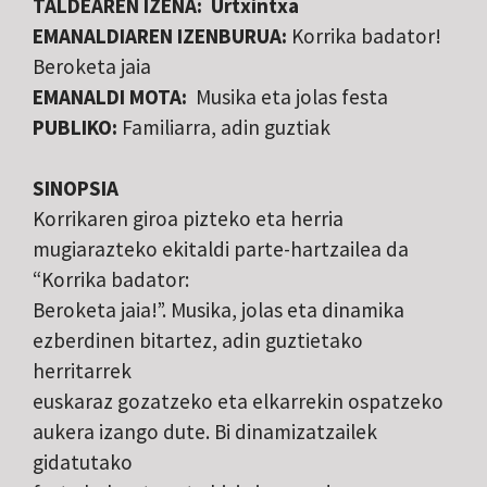
TALDEAREN IZENA: Urtxintxa
EMANALDIAREN IZENBURUA:
Korrika badator!
Beroketa jaia
EMANALDI MOTA:
Musika eta jolas festa
PUBLIKO:
Familiarra, adin guztiak
SINOPSIA
Korrikaren giroa pizteko eta herria
mugiarazteko ekitaldi parte-hartzailea da
“Korrika badator:
Beroketa jaia!”. Musika, jolas eta dinamika
ezberdinen bitartez, adin guztietako
herritarrek
euskaraz gozatzeko eta elkarrekin ospatzeko
aukera izango dute. Bi dinamizatzailek
gidatutako