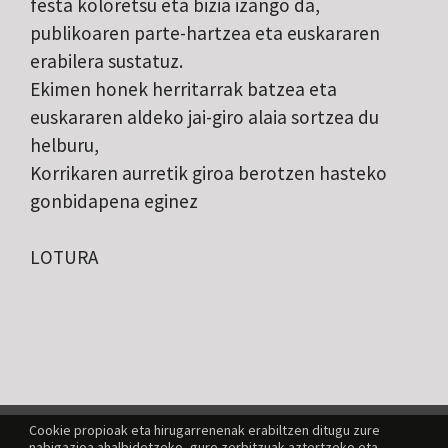
festa koloretsu eta bizia izango da,
publikoaren parte-hartzea eta euskararen
erabilera sustatuz.
Ekimen honek herritarrak batzea eta
euskararen aldeko jai-giro alaia sortzea du
helburu,
Korrikaren aurretik giroa berotzen hasteko
gonbidapena eginez
LOTURA
Cookie propioak eta hirugarrenenak erabiltzen ditugu zure
nabigazioa ahalbidetzeko, gure zerbitzuak aztertzeko eta