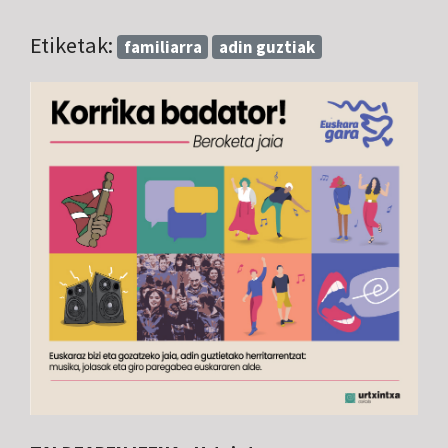
Etiketak:
familiarra
adin guztiak