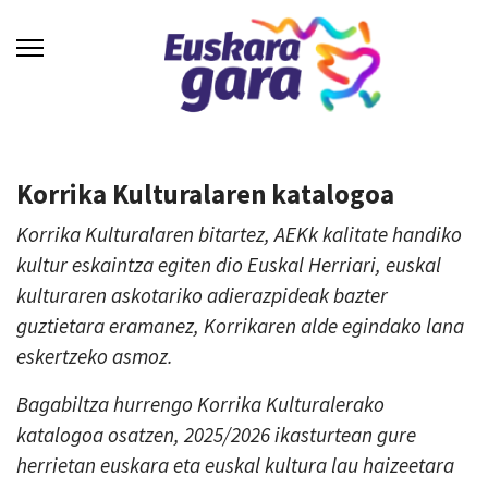
Korrika Kulturalaren katalogoa
Korrika Kulturalaren bitartez, AEKk kalitate handiko
kultur eskaintza egiten dio Euskal Herriari, euskal
kulturaren askotariko adierazpideak bazter
guztietara eramanez, Korrikaren alde egindako lana
eskertzeko asmoz.
Bagabiltza hurrengo Korrika Kulturalerako
katalogoa osatzen, 2025/2026 ikasturtean gure
herrietan euskara eta euskal kultura lau haizeetara