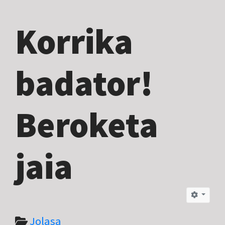
Korrika
badator!
Beroketa
jaia
Jolasa