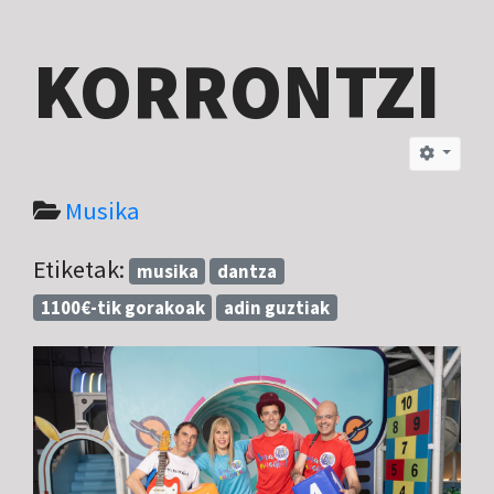
KORRONTZI
Musika
Etiketak:
musika
dantza
1100€-tik gorakoak
adin guztiak