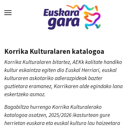
Korrika Kulturalaren katalogoa
Korrika Kulturalaren bitartez, AEKk kalitate handiko
kultur eskaintza egiten dio Euskal Herriari, euskal
kulturaren askotariko adierazpideak bazter
guztietara eramanez, Korrikaren alde egindako lana
eskertzeko asmoz.
Bagabiltza hurrengo Korrika Kulturalerako
katalogoa osatzen, 2025/2026 ikasturtean gure
herrietan euskara eta euskal kultura lau haizeetara