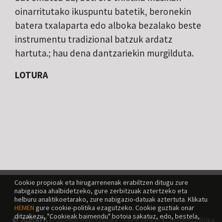
oinarritutako ikuspuntu batetik, beronekin
batera txalaparta edo alboka bezalako beste
instrumentu tradizional batzuk ardatz
hartuta.; hau dena dantzariekin murgilduta.
LOTURA
Cookie propioak eta hirugarrenenak erabiltzen ditugu zure
nabigazioa ahalbidetzeko, gure zerbitzuak aztertzeko eta
helburu analitikoetarako, zure nabigazio-datuak aztertuta. Klikatu
HEMEN
gure cookie-politika ezagutzeko. Cookie guztiak onar
ditzakezu, "Cookieak baimendu" botoia sakatuz, edo, bestela,
© 2026 AEK |
Isilpekotasun politika - Lege oharra
|
Cookien politika