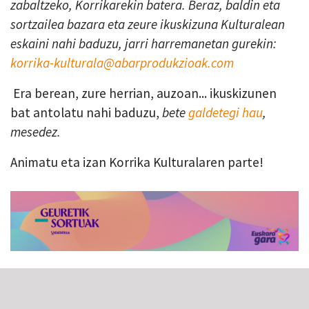
zabaltzeko, Korrikarekin batera. Beraz, baldin eta
sortzailea bazara eta zeure ikuskizuna Kulturalean
eskaini nahi baduzu, jarri harremanetan gurekin:
korrika-kulturala@abarprodukzioak.com
Era berean, zure herrian, auzoan... ikuskizunen
bat antolatu nahi baduzu,
bete
galdetegi hau
,
mesedez.
Animatu eta izan Korrika Kulturalaren parte!