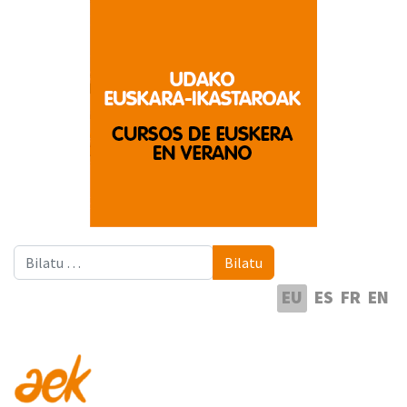
Bilatu
Bilatu
Hautatu hizkuntza
EU
ES
FR
EN