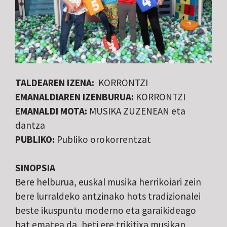
TALDEAREN IZENA:
KORRONTZI
EMANALDIAREN IZENBURUA:
KORRONTZI
EMANALDI MOTA:
MUSIKA ZUZENEAN eta
dantza
PUBLIKO:
Publiko orokorrentzat
SINOPSIA
Bere helburua, euskal musika herrikoiari zein
bere lurraldeko antzinako hots tradizionalei
beste ikuspuntu moderno eta garaikideago
bat ematea da, beti ere trikitixa musikan