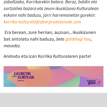
zabaltzeko, Korrikarekin batera. Beraz, baldin eta
sortzailea bazara eta zeure ikuskizuna Kulturalean
eskaini nahi baduzu, jarri harremanetan gurekin:
korrika-kulturala@abarprodukzioak.com
Era berean, zure herrian, auzoan... ikuskizunen
bat antolatu nahi baduzu,
bete
galdetegi hau
,
mesedez.
Animatu eta izan Korrika Kulturalaren parte!