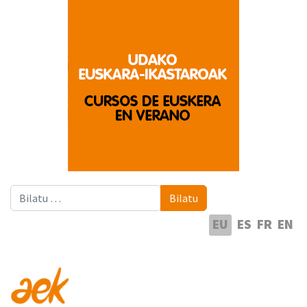
Bilatu
Bilatu
Hautatu hizkuntza
EU
ES
FR
EN