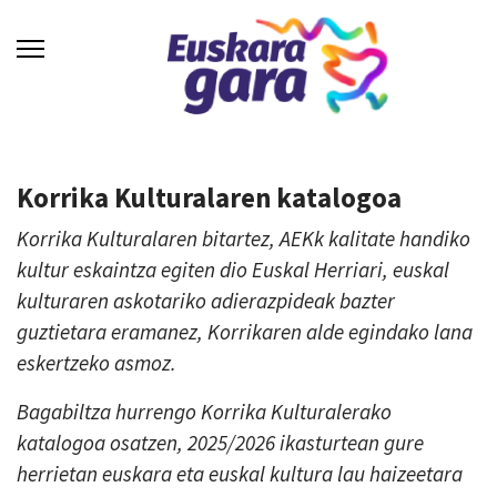
Korrika Kulturalaren katalogoa
Korrika Kulturalaren bitartez, AEKk kalitate handiko
kultur eskaintza egiten dio Euskal Herriari, euskal
kulturaren askotariko adierazpideak bazter
guztietara eramanez, Korrikaren alde egindako lana
eskertzeko asmoz.
Bagabiltza hurrengo Korrika Kulturalerako
katalogoa osatzen, 2025/2026 ikasturtean gure
herrietan euskara eta euskal kultura lau haizeetara