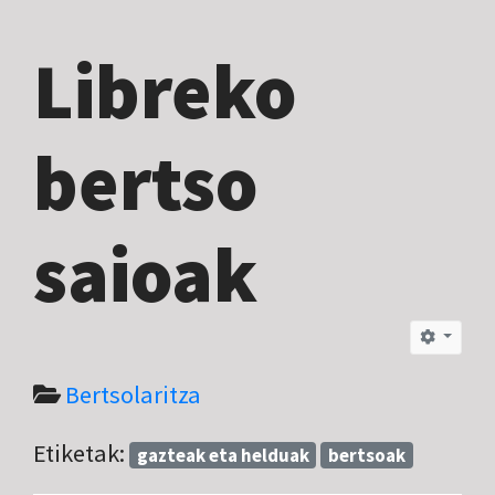
Libreko
bertso
saioak
Bertsolaritza
Etiketak:
gazteak eta helduak
bertsoak