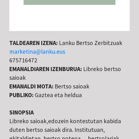
TALDEAREN IZENA:
Lanku Bertso Zerbitzuak
marketina@lanku.eus
675716472
EMANALDIAREN IZENBURUA:
Libreko bertso
saioak
EMANALDI MOTA:
Bertso saioak
PUBLIKO:
Gaztea eta heldua
SINOPSIA
Libreko saioak,edozein kontestutan kabida
duten bertso saioak dira. Institutuan,
ekitaldietan, bertso poteoa… bertsolariak,