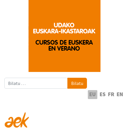
Bilatu
Bilatu
Hautatu hizkuntza
EU
ES
FR
EN