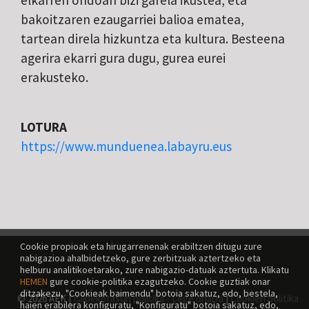
bakoitzaren ezaugarriei balioa ematea,
tartean direla hizkuntza eta kultura. Besteena
agerira ekarri gura dugu, gurea eurei
erakusteko.
LOTURA
https://www.munduenea.labayru.eus
Cookie propioak eta hirugarrenenak erabiltzen ditugu zure
nabigazioa ahalbidetzeko, gure zerbitzuak aztertzeko eta
helburu analitikoetarako, zure nabigazio-datuak aztertuta. Klikatu
HEMEN
gure cookie-politika ezagutzeko. Cookie guztiak onar
ditzakezu, "Cookieak baimendu" botoia sakatuz, edo, bestela,
© 2026 AEK |
Isilpekotasun politika - Lege oharra
|
Cookien politika
haien erabilera konfiguratu, "Konfiguratu" botoia sakatuz, edo,