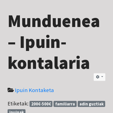
Munduenea
– Ipuin-
kontalaria
Ipuin Kontaketa
Etiketak:
200€-500€
familiarra
adin guztiak
ipuinak