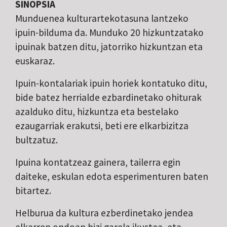
SINOPSIA
Munduenea kulturartekotasuna lantzeko
ipuin-bilduma da. Munduko 20 hizkuntzatako
ipuinak batzen ditu, jatorriko hizkuntzan eta
euskaraz.
Ipuin-kontalariak ipuin horiek kontatuko ditu,
bide batez herrialde ezbardinetako ohiturak
azalduko ditu, hizkuntza eta bestelako
ezaugarriak erakutsi, beti ere elkarbizitza
bultzatuz.
Ipuina kontatzeaz gainera, tailerra egin
daiteke, eskulan edota esperimenturen baten
bitartez.
Helburua da kultura ezberdinetako jendea
elkarren ondoan bizi garela ikustea, eta