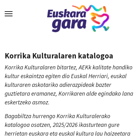
Korrika Kulturalaren katalogoa
Korrika Kulturalaren bitartez, AEKk kalitate handiko
kultur eskaintza egiten dio Euskal Herriari, euskal
kulturaren askotariko adierazpideak bazter
guztietara eramanez, Korrikaren alde egindako lana
eskertzeko asmoz.
Bagabiltza hurrengo Korrika Kulturalerako
katalogoa osatzen, 2025/2026 ikasturtean gure
herrietan euskara eta euskal kultura lau haizeetara