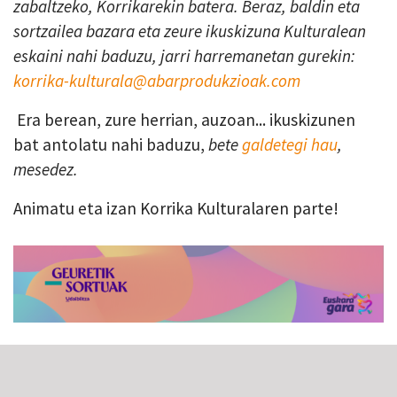
zabaltzeko, Korrikarekin batera. Beraz, baldin eta
sortzailea bazara eta zeure ikuskizuna Kulturalean
eskaini nahi baduzu, jarri harremanetan gurekin:
korrika-kulturala@abarprodukzioak.com
Era berean, zure herrian, auzoan... ikuskizunen
bat antolatu nahi baduzu,
bete
galdetegi hau
,
mesedez.
Animatu eta izan Korrika Kulturalaren parte!