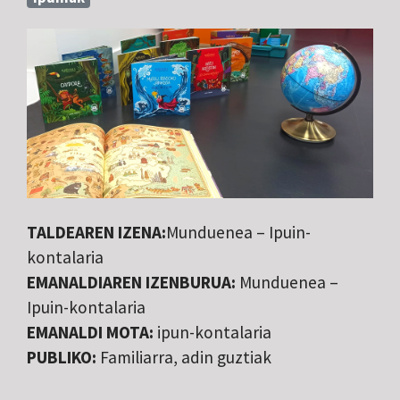
TALDEAREN IZENA:
Munduenea – Ipuin-
kontalaria
EMANALDIAREN IZENBURUA:
Munduenea –
Ipuin-kontalaria
EMANALDI MOTA:
ipun-kontalaria
PUBLIKO:
Familiarra, adin guztiak